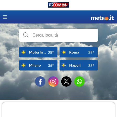
Moba In ...
Roma
28°
35°
Milano
Napoli
35°
33°