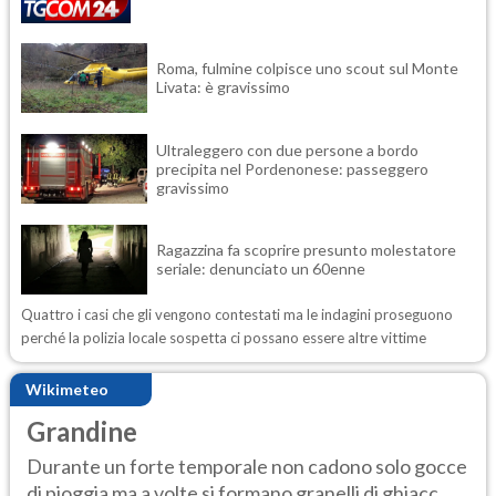
Roma, fulmine colpisce uno scout sul Monte
Livata: è gravissimo
Ultraleggero con due persone a bordo
precipita nel Pordenonese: passeggero
gravissimo
Ragazzina fa scoprire presunto molestatore
seriale: denunciato un 60enne
Quattro i casi che gli vengono contestati ma le indagini proseguono
perché la polizia locale sospetta ci possano essere altre vittime
Wikimeteo
Grandine
Durante un forte temporale non cadono solo gocce
di pioggia ma a volte si formano granelli di ghiacc...