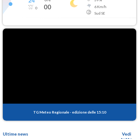
24
°
00
6
Km/h
0
Sud SE
TG Meteo Regionale
-
edizione delle 15:10
Ultime news
Vedi