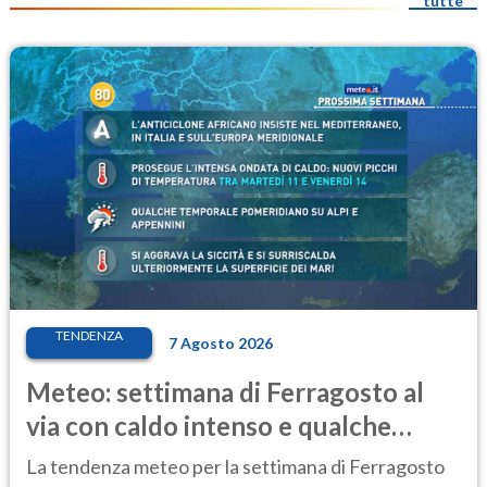
tutte
TENDENZA
7 Agosto 2026
Meteo: settimana di Ferragosto al
via con caldo intenso e qualche
temporale
La tendenza meteo per la settimana di Ferragosto