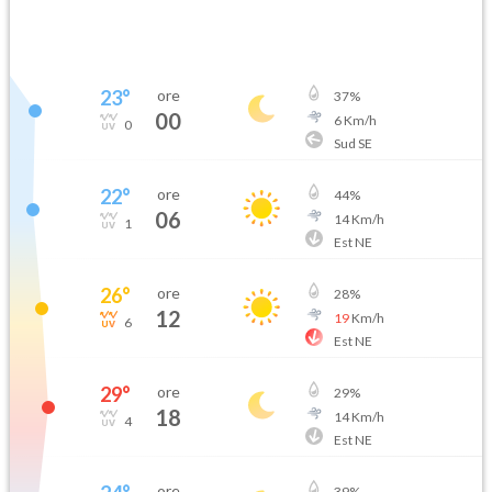
23
°
ore
37
%
00
6
Km/h
0
Sud SE
22
°
ore
44
%
06
14
Km/h
1
Est NE
26
°
ore
28
%
12
19
Km/h
6
Est NE
29
°
ore
29
%
18
14
Km/h
4
Est NE
ore
39
%