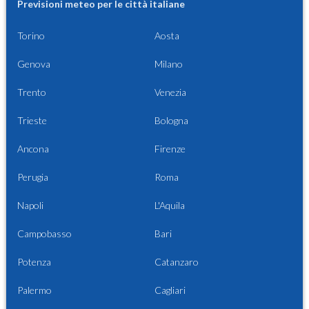
Previsioni meteo per le città italiane
Torino
Aosta
Genova
Milano
Trento
Venezia
Trieste
Bologna
Ancona
Firenze
Perugia
Roma
Napoli
L'Aquila
Campobasso
Bari
Potenza
Catanzaro
Palermo
Cagliari