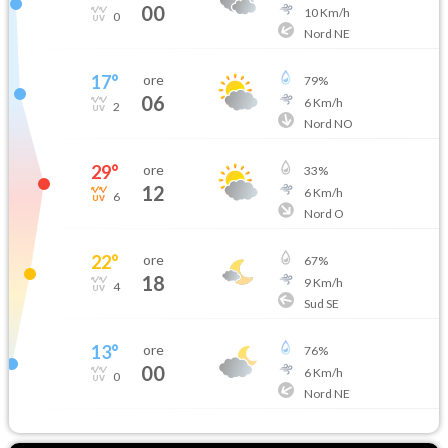
00
10
Km/h
0
Nord NE
17
°
ore
79
%
06
6
Km/h
2
Nord NO
29
°
ore
33
%
12
6
Km/h
6
Nord O
22
°
ore
67
%
18
9
Km/h
4
Sud SE
13
°
ore
76
%
00
6
Km/h
0
Nord NE