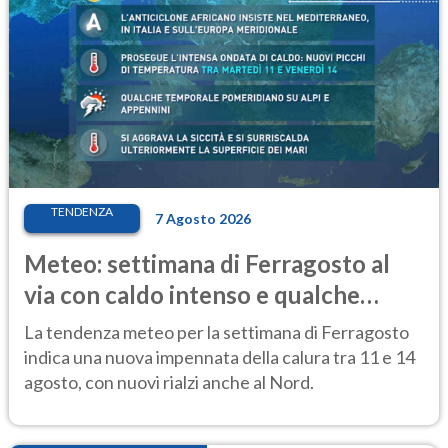
TENDENZA
7 Agosto 2026
Meteo: settimana di Ferragosto al
via con caldo intenso e qualche
temporale
La tendenza meteo per la settimana di Ferragosto
indica una nuova impennata della calura tra 11 e 14
agosto, con nuovi rialzi anche al Nord.