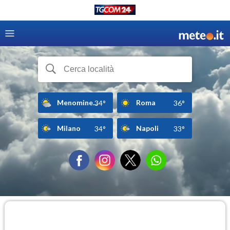
Menomine...
Roma
34°
36°
Milano
Napoli
34°
33°