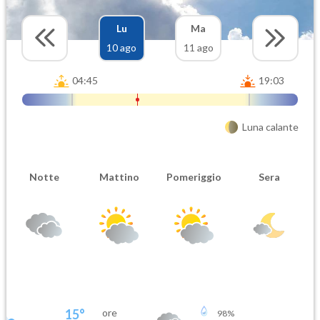
Lu
Ma
10 ago
11 ago
04:45
19:03
Luna calante
Notte
Mattino
Pomeriggio
Sera
15
°
ore
98
%