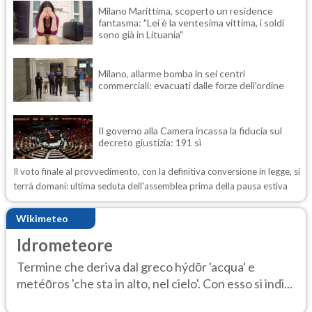
Milano Marittima, scoperto un residence
fantasma: "Lei è la ventesima vittima, i soldi
sono già in Lituania"
Milano, allarme bomba in sei centri
commerciali: evacuati dalle forze dell'ordine
Il governo alla Camera incassa la fiducia sul
decreto giustizia: 191 sì
Il voto finale al provvedimento, con la definitiva conversione in legge, si
terrà domani: ultima seduta dell'assemblea prima della pausa estiva
Wikimeteo
Idrometeore
Termine che deriva dal greco hýdōr 'acqua' e
metéōros 'che sta in alto, nel cielo'. Con esso si indi...