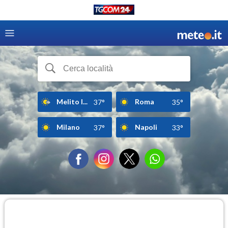
Melito I...
Roma
37°
35°
Milano
Napoli
37°
33°