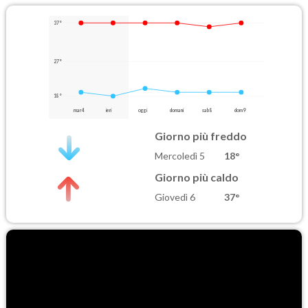
37°
27°
18°
mar 4
ieri
oggi
domani
sab 8
dom 9
Giorno più freddo
Mercoledì 5
18°
Giorno più caldo
Giovedì 6
37°