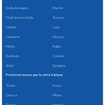
Emilia Romagna
Marche
Friuli Venezia Giulia
Toscana
Umbria
Lazio
Campania
Abruzzo
Molise
Puglia
Basilicata
Calabria
Sicilia
Sardegna
Previsioni meteo per le città italiane
Torino
Aosta
Genova
Milano
Trento
Venezia