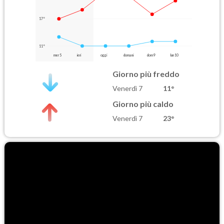
17°
11°
mer 5
ieri
oggi
domani
dom 9
lun 10
Giorno più freddo
Venerdì 7
11°
Giorno più caldo
Venerdì 7
23°