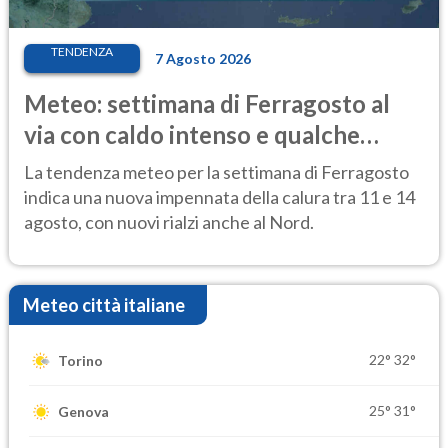
TENDENZA
7 Agosto 2026
Meteo: settimana di Ferragosto al
via con caldo intenso e qualche
temporale
La tendenza meteo per la settimana di Ferragosto
indica una nuova impennata della calura tra 11 e 14
agosto, con nuovi rialzi anche al Nord.
Meteo città italiane
22°
32°
Torino
25°
31°
Genova