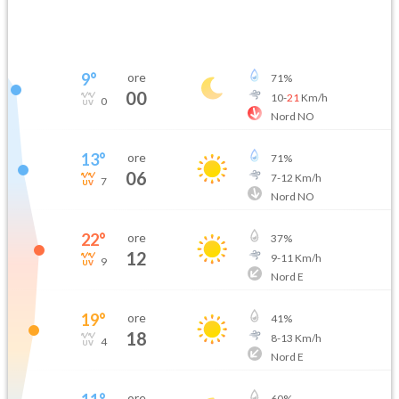
9
°
ore
71
%
00
10
-
21
Km/h
0
Nord NO
13
°
ore
71
%
06
7
-
12
Km/h
7
Nord NO
22
°
ore
37
%
12
9
-
11
Km/h
9
Nord E
19
°
ore
41
%
18
8
-
13
Km/h
4
Nord E
ore
60
%