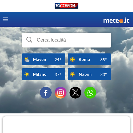
Mayen
Roma
24°
35°
Milano
Napoli
37°
33°