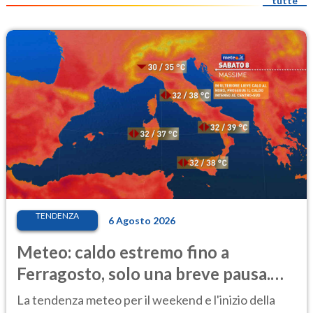
tutte
TENDENZA
6 Agosto 2026
Meteo: caldo estremo fino a
Ferragosto, solo una breve pausa.
Ecco dove
La tendenza meteo per il weekend e l'inizio della