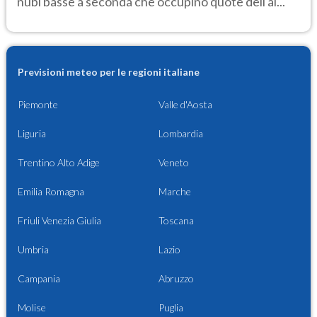
nubi basse a seconda che occupino quote dell'al...
Previsioni meteo per le regioni italiane
Piemonte
Valle d'Aosta
Liguria
Lombardia
Trentino Alto Adige
Veneto
Emilia Romagna
Marche
Friuli Venezia Giulia
Toscana
Umbria
Lazio
Campania
Abruzzo
Molise
Puglia