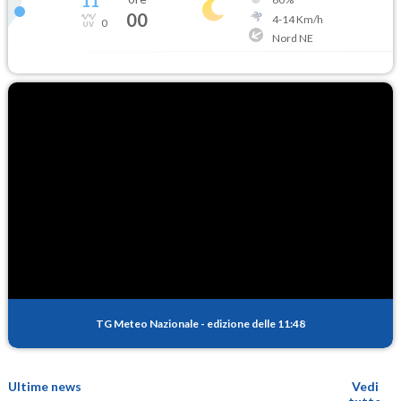
11
°
00
4
-
14
Km/h
0
Nord NE
TG Meteo Nazionale
-
edizione delle 11:48
Ultime news
Vedi