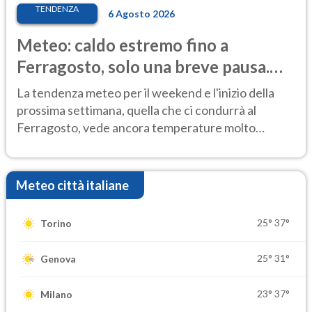
TENDENZA
6 Agosto 2026
Meteo: caldo estremo fino a
Ferragosto, solo una breve pausa.
Ecco dove
La tendenza meteo per il weekend e l'inizio della
prossima settimana, quella che ci condurrà al
Ferragosto, vede ancora temperature molto
elevate
Meteo città italiane
25°
37°
Torino
25°
31°
Genova
23°
37°
Milano