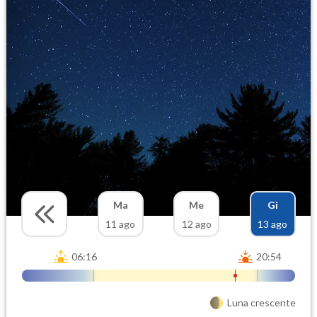
Ma
Me
Gi
11 ago
12 ago
13 ago
06:16
20:54
Luna crescente