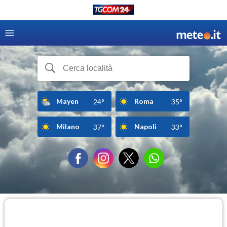
Mayen
Roma
24°
35°
Milano
Napoli
37°
33°