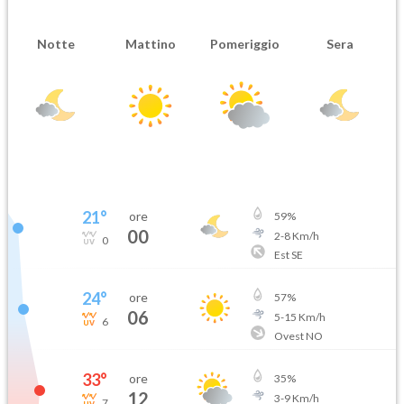
Notte
Mattino
Pomeriggio
Sera
21
°
ore
59
%
00
2
-
8
Km/h
0
Est SE
24
°
ore
57
%
06
5
-
15
Km/h
6
Ovest NO
33
°
ore
35
%
12
3
-
9
Km/h
7