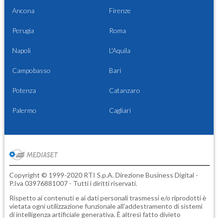
Ancona
Firenze
Perugia
Roma
Napoli
L'Aquila
Campobasso
Bari
Potenza
Catanzaro
Palermo
Cagliari
Copyright © 1999-2020 RTI S.p.A. Direzione Business Digital -
P.Iva 03976881007 - Tutti i diritti riservati.
Rispetto ai contenuti e ai dati personali trasmessi e/o riprodotti è
vietata ogni utilizzazione funzionale all'addestramento di sistemi
di intelligenza artificiale generativa. È altresì fatto divieto