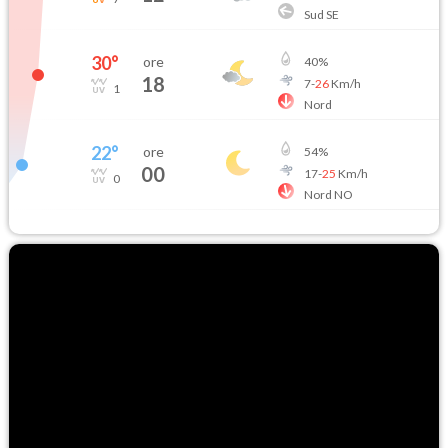
Sud SE
30
°
ore
40
%
18
7
-
26
Km/h
1
Nord
22
°
ore
54
%
00
17
-
25
Km/h
0
Nord NO