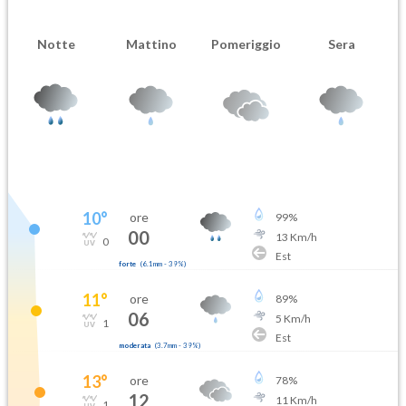
Notte
Mattino
Pomeriggio
Sera
10
°
ore
99
%
00
13
Km/h
0
Est
forte
(
6.1mm
-
39
%)
11
°
ore
89
%
06
5
Km/h
1
Est
moderata
(
3.7mm
-
39
%)
13
°
ore
78
%
12
11
Km/h
1