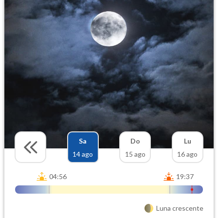
Sa
Do
Lu
14 ago
15 ago
16 ago
04:56
19:37
Luna crescente