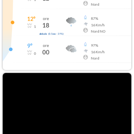
Nord
12
°
ore
87
%
18
16
Km/h
1
Nord NO
debole
(
0.5mm
-
39
%)
9
°
ore
97
%
00
16
Km/h
0
Nord