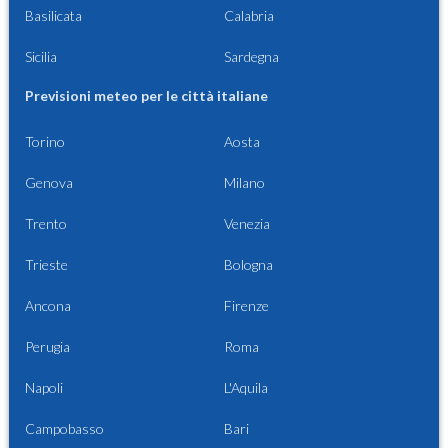
Basilicata
Calabria
Sicilia
Sardegna
Previsioni meteo per le città italiane
Torino
Aosta
Genova
Milano
Trento
Venezia
Trieste
Bologna
Ancona
Firenze
Perugia
Roma
Napoli
L'Aquila
Campobasso
Bari