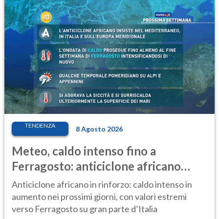
TENDENZA
8 Agosto 2026
Meteo, caldo intenso fino a
Ferragosto: anticiclone africano
ancora protagonista
Anticiclone africano in rinforzo: caldo intenso in
aumento nei prossimi giorni, con valori estremi
verso Ferragosto su gran parte d’Italia