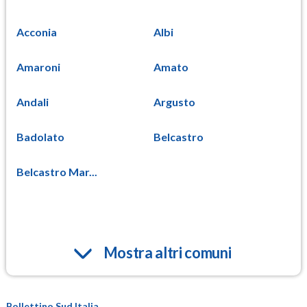
Acconia
Albi
Amaroni
Amato
Andali
Argusto
Badolato
Belcastro
Belcastro Mar...
Mostra altri comuni
Bollettino Sud Italia