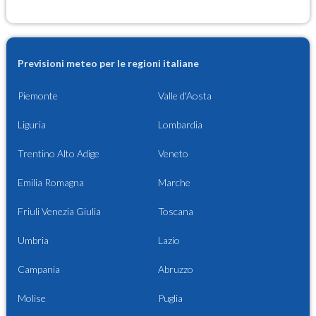
Previsioni meteo per le regioni italiane
Piemonte
Valle d'Aosta
Liguria
Lombardia
Trentino Alto Adige
Veneto
Emilia Romagna
Marche
Friuli Venezia Giulia
Toscana
Umbria
Lazio
Campania
Abruzzo
Molise
Puglia