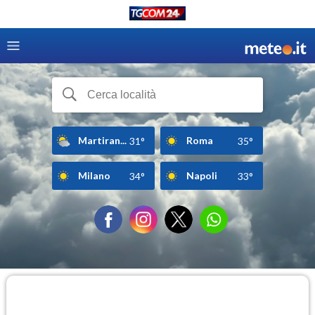
Martiran...
Roma
31°
35°
Milano
Napoli
34°
33°