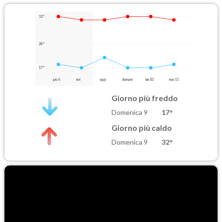
32°
24°
17°
gio 6
ieri
oggi
domani
lun 10
mar 11
Giorno più freddo
Domenica 9
17°
Giorno più caldo
Domenica 9
32°