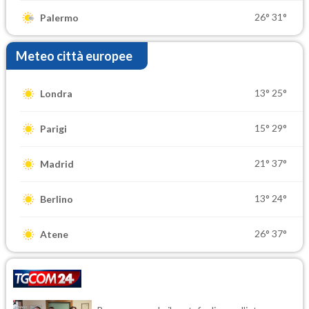
26°
31°
Palermo
Meteo città europee
13°
25°
Londra
15°
29°
Parigi
21°
37°
Madrid
13°
24°
Berlino
26°
37°
Atene