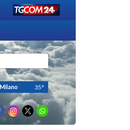
Milano
35°