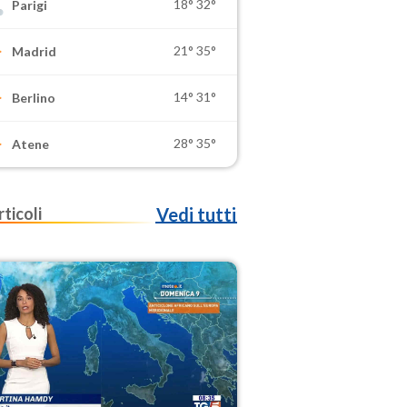
18°
32°
Parigi
21°
35°
Madrid
14°
31°
Berlino
28°
35°
Atene
rticoli
Vedi tutti