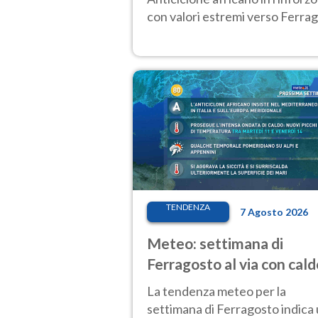
con valori estremi verso Ferrag
TENDENZA
7 Agosto 2026
Meteo: settimana di
Ferragosto al via con cald
intenso e qualche tempor
La tendenza meteo per la
settimana di Ferragosto indica