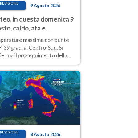
REVISIONE
9 Agosto 2026
eo, in questa domenica 9
sto, caldo, afa e
porali di calore
perature massime con punte
7-39 gradi al Centro-Sud. Si
ferma il proseguimento della
ra fino almeno a tutto il
kend di Ferragosto
REVISIONE
8 Agosto 2026