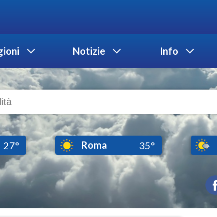
ioni
Notizie
Info
Roma
27°
35°