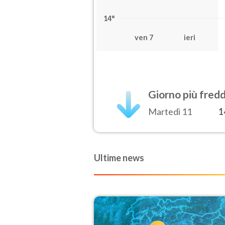
14°
ven 7
ieri
Giorno più fred
Martedì 11
1
Ultime news