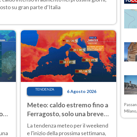
osto su gran parte d’Italia
TENDENZA
6 Agosto 2026
Meteo: caldo estremo fino a
Passano
Milano,
o
Ferragosto, solo una breve
ale
pausa. Ecco dove
La tendenza meteo per il weekend
 una
e l'inizio della prossima settimana,