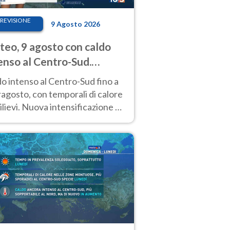
REVISIONE
9 Agosto 2026
eo, 9 agosto con caldo
enso al Centro-Sud.
porali sui rilievi
o intenso al Centro-Sud fino a
agosto, con temporali di calore
rilievi. Nuova intensificazione la
sima settimana, con valori
o i 40 °C.