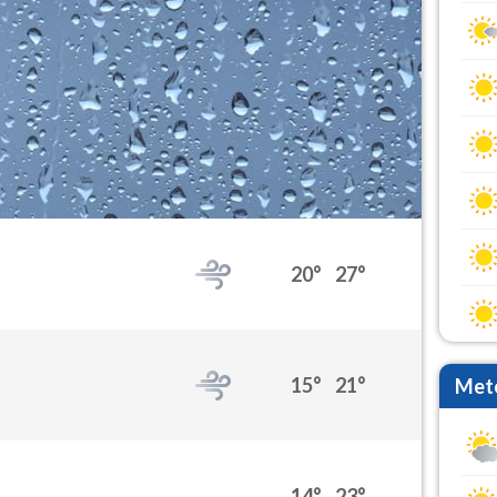
20°
27°
15°
21°
Mete
14°
23°