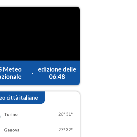
G Meteo
edizione delle
-
zionale
06:48
o città italiane
26°
31°
Torino
27°
32°
Genova