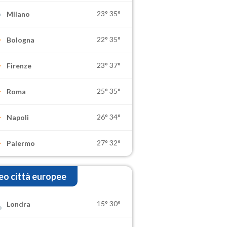
23°
35°
Milano
22°
35°
Bologna
23°
37°
Firenze
25°
35°
Roma
26°
34°
Napoli
27°
32°
Palermo
o città europee
15°
30°
Londra