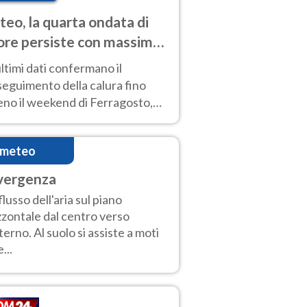
eo, la quarta ondata di
ore persiste con massime
pre molto elevate
ultimi dati confermano il
eguimento della calura fino
eno il weekend di Ferragosto,
 tendenza a una nuova
nsificazione prossima
imeteo
timana
vergenza
lusso dell'aria sul piano
zzontale dal centro verso
sterno. Al suolo si assiste a moti
...