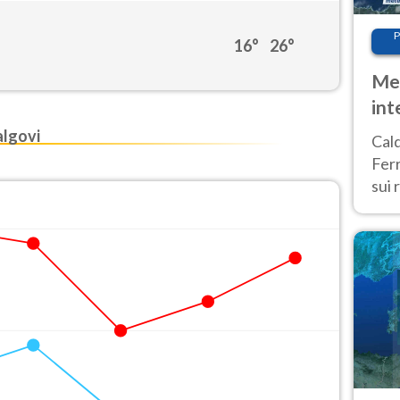
P
16°
26°
Met
int
Tem
lgovi
Cald
Ferr
sui 
pros
vers