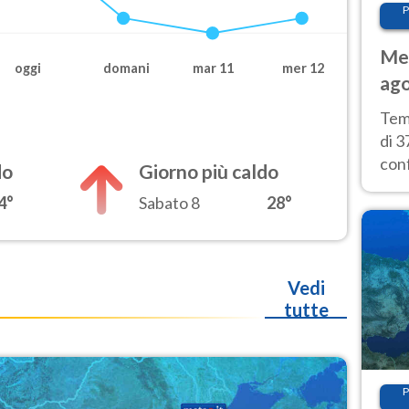
P
Met
oggi
domani
mar 11
mer 12
ago
tem
Tem
di 3
con
do
Giorno più caldo
calu
4°
Sabato 8
28°
wee
Vedi
tutte
P