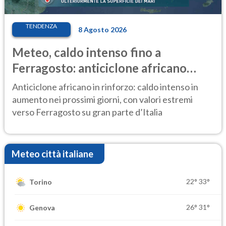
TENDENZA
8 Agosto 2026
Meteo, caldo intenso fino a
Ferragosto: anticiclone africano
ancora protagonista
Anticiclone africano in rinforzo: caldo intenso in
aumento nei prossimi giorni, con valori estremi
verso Ferragosto su gran parte d’Italia
Meteo città italiane
22°
33°
Torino
26°
31°
Genova