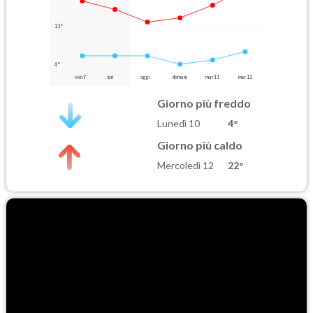
13°
4°
ven 7
ieri
oggi
domani
mar 11
mer 12
Giorno più freddo
Lunedì 10
4°
Giorno più caldo
Mercoledì 12
22°