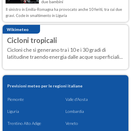
due bambini
Il sinistro in Emilia-Romagna ha provocato anche 10 feriti, tra cui due
gravi. Code in smaltimento in Liguria
Wikimeteo
Cicloni tropicali
Cicloni che si generano tra i 10 e i 30 gradi di
latitudine traendo energia dalle acque superficiali...
Previsioni meteo per le regioni italiane
Piemonte
Valle d'Aosta
Liguria
Lombardia
Trentino Alto Adige
Veneto