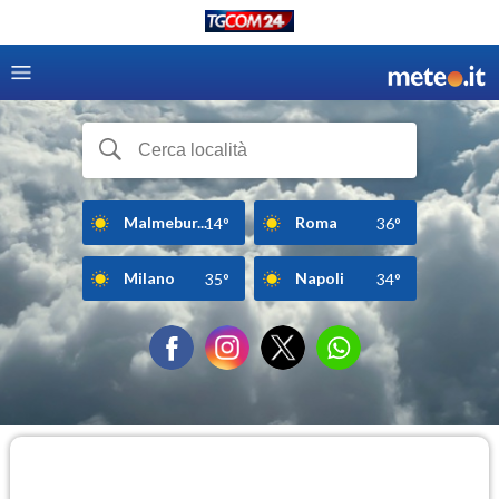
Malmebur...
Roma
14°
36°
Milano
Napoli
35°
34°