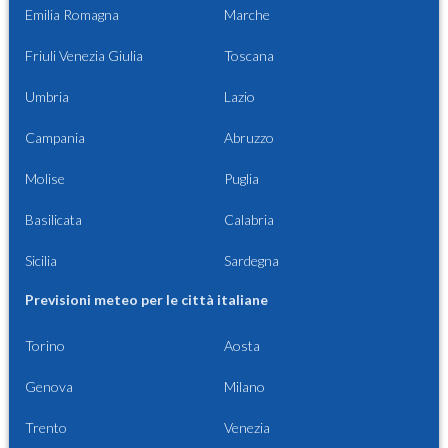
Emilia Romagna
Marche
Friuli Venezia Giulia
Toscana
Umbria
Lazio
Campania
Abruzzo
Molise
Puglia
Basilicata
Calabria
Sicilia
Sardegna
Previsioni meteo per le città italiane
Torino
Aosta
Genova
Milano
Trento
Venezia