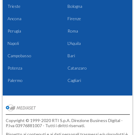
Trieste
Bologna
Ancona
Firenze
Perugia
Roma
Napoli
L'Aquila
Campobasso
Bari
Potenza
Catanzaro
Palermo
Cagliari
Copyright © 1999-2020 RTI S.p.A. Direzione Business Digital -
P.Iva 03976881007 - Tutti i diritti riservati.
Rispetto ai contenuti e ai dati personali trasmessi e/o riprodotti è