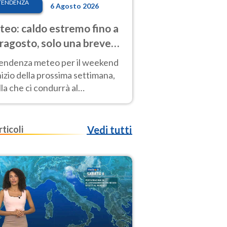
TENDENZA
6 Agosto 2026
eo: caldo estremo fino a
ragosto, solo una breve
sa. Ecco dove
tendenza meteo per il weekend
inizio della prossima settimana,
la che ci condurrà al
ragosto, vede ancora
perature molto elevate
rticoli
Vedi tutti