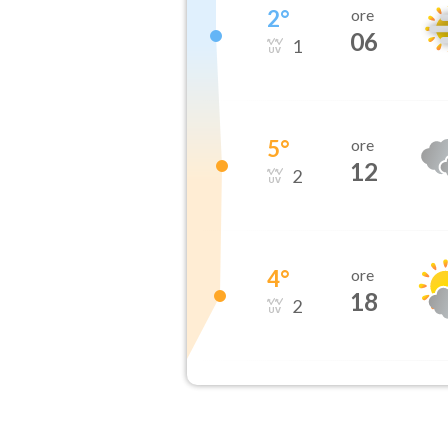
2
°
ore
06
1
5
°
ore
12
2
4
°
ore
18
2