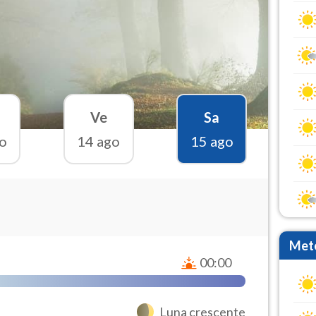
Ve
Sa
o
14 ago
15 ago
Mete
00:00
Luna crescente