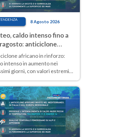
TENDENZA
8 Agosto 2026
eo, caldo intenso fino a
ragosto: anticiclone
icano ancora
ciclone africano in rinforzo:
tagonista
o intenso in aumento nei
simi giorni, con valori estremi
so Ferragosto su gran parte
alia.