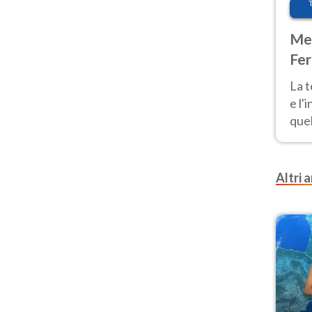
Met
Fer
pau
La 
e l'
quel
Fer
tem
Altri a