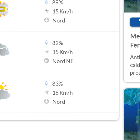
89
%
15
Km/h
Nord
Met
82
%
Fer
15
Km/h
afr
Anti
Nord NE
pro
cald
pros
ver
83
%
d’It
16
Km/h
Nord