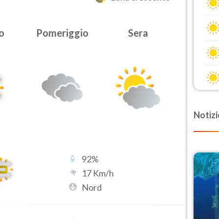
o
Pomeriggio
Sera
Notizi
92
%
17
Km/h
Nord