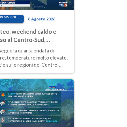
REVISIONE
8 Agosto 2026
eo, weekend caldo e
so al Centro-Sud,
porali sui rilievi
segue la quarta ondata di
ore, temperature molto elevate,
ie sulle regioni del Centro-
 Nuovi temporali di calore sulle
e montuose