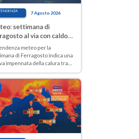
TENDENZA
7 Agosto 2026
eo: settimana di
ragosto al via con caldo
enso e qualche temporale
tendenza meteo per la
imana di Ferragosto indica una
a impennata della calura tra
 14 agosto, con nuovi rialzi
he al Nord.