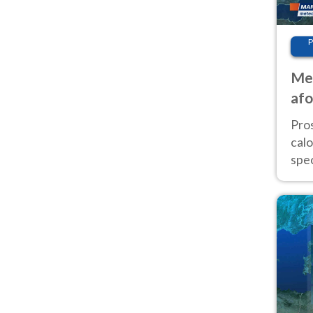
P
Met
afo
tem
Pro
cal
spec
Sud.
are