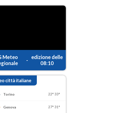
G Meteo
edizione delle
-
gionale
08:10
o città italiane
22°
33°
Torino
27°
31°
Genova