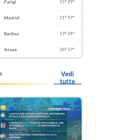
15°
29°
Parigi
21°
37°
Madrid
13°
24°
Berlino
26°
37°
Atene
e
Vedi
tutte