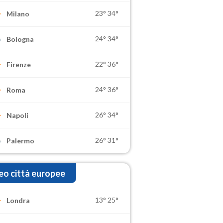
23°
34°
Milano
24°
34°
Bologna
22°
36°
Firenze
24°
36°
Roma
26°
34°
Napoli
26°
31°
Palermo
o città europee
13°
25°
Londra