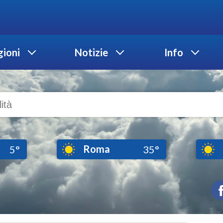
ioni
Notizie
Info
Roma
5°
35°