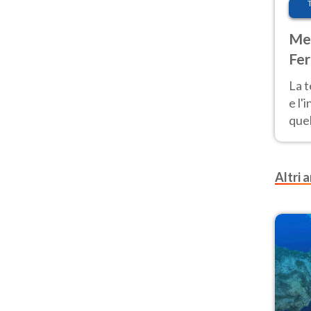
Met
Fer
pau
La 
e l'
quel
Fer
tem
Altri a