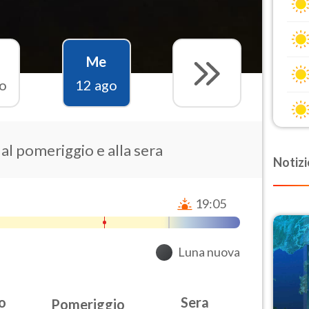
Me
o
12 ago
 al pomeriggio e alla sera
Notizi
19:05
Luna nuova
o
Sera
Pomeriggio