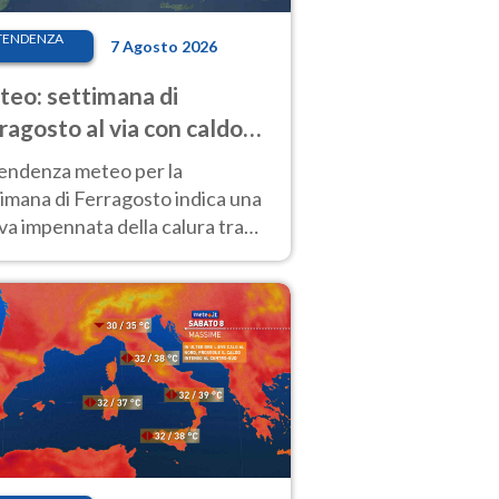
TENDENZA
7 Agosto 2026
eo: settimana di
ragosto al via con caldo
enso e qualche temporale
tendenza meteo per la
imana di Ferragosto indica una
a impennata della calura tra
 14 agosto, con nuovi rialzi
he al Nord.