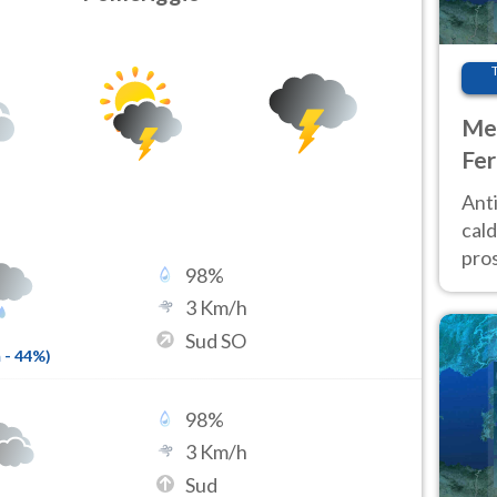
Met
Fer
afr
Anti
pro
cald
pros
98
%
ver
3
Km/h
d’It
Sud SO
m
-
44
%)
98
%
3
Km/h
Sud