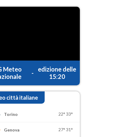
G Meteo
edizione delle
-
zionale
15:20
o città italiane
22°
33°
Torino
27°
31°
Genova