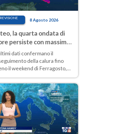
REVISIONE
8 Agosto 2026
eo, la quarta ondata di
ore persiste con massime
pre molto elevate
ultimi dati confermano il
eguimento della calura fino
eno il weekend di Ferragosto,
 tendenza a una nuova
nsificazione prossima
timana