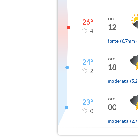
ore
26
°
12
4
forte
(
6.7mm
-
ore
24
°
18
2
moderata
(
5.
ore
23
°
00
0
moderata
(
2.