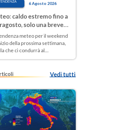
TENDENZA
6 Agosto 2026
eo: caldo estremo fino a
ragosto, solo una breve
sa. Ecco dove
tendenza meteo per il weekend
inizio della prossima settimana,
la che ci condurrà al
ragosto, vede ancora
perature molto elevate
rticoli
Vedi tutti