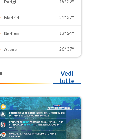
15°
29°
Parigi
21°
37°
Madrid
13°
24°
Berlino
26°
37°
Atene
e
Vedi
tutte