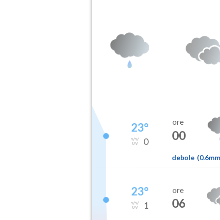
ore
23
°
00
0
debole
(
0.6m
23
°
ore
06
1