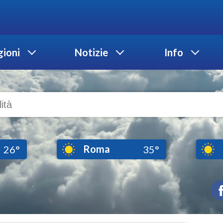
ioni
Notizie
Info
Roma
26°
35°