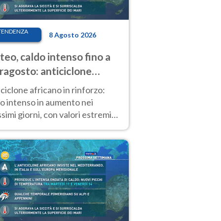
TENDENZA
8 Agosto 2026
eo, caldo intenso fino a
ragosto: anticiclone
icano ancora
ciclone africano in rinforzo:
tagonista
o intenso in aumento nei
simi giorni, con valori estremi
so Ferragosto su gran parte
alia