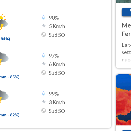
90
%
Met
5
Km/h
Fer
Sud SO
84
%)
int
La 
sett
97
%
nuov
6
Km/h
11 e
Sud SO
anc
2mm
-
85
%)
99
%
3
Km/h
Sud SO
7mm
-
82
%)