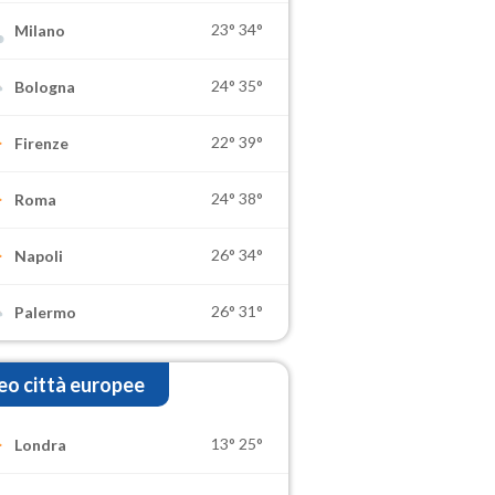
23°
34°
Milano
24°
35°
Bologna
22°
39°
Firenze
24°
38°
Roma
26°
34°
Napoli
26°
31°
Palermo
o città europee
13°
25°
Londra