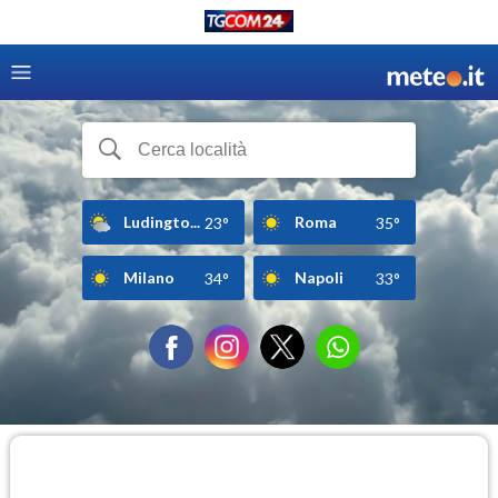
Ludingto...
Roma
23°
35°
Milano
Napoli
34°
33°