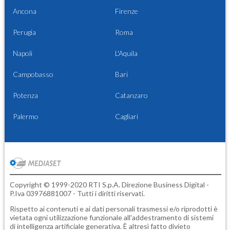
Ancona
Firenze
Perugia
Roma
Napoli
L'Aquila
Campobasso
Bari
Potenza
Catanzaro
Palermo
Cagliari
Copyright © 1999-2020 RTI S.p.A. Direzione Business Digital -
P.Iva 03976881007 - Tutti i diritti riservati.
Rispetto ai contenuti e ai dati personali trasmessi e/o riprodotti è
vietata ogni utilizzazione funzionale all'addestramento di sistemi
di intelligenza artificiale generativa. È altresì fatto divieto