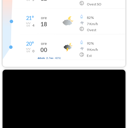
Ovest SO
21
°
ore
82
%
18
7
Km/h
4
Ovest
20
°
ore
92
%
00
9
Km/h
0
Est
debole
(
1.7mm
-
42
%)