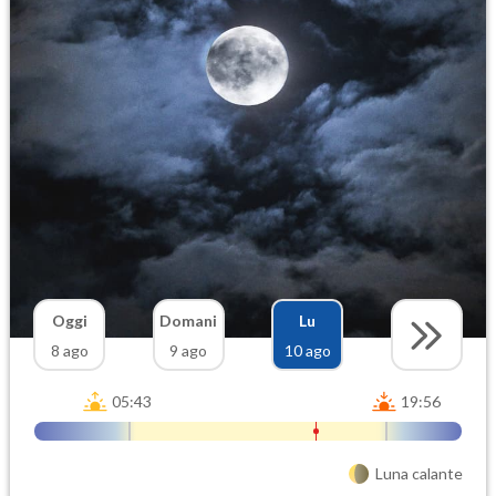
Oggi
Domani
Lu
8 ago
9 ago
10 ago
05:43
19:56
Luna calante