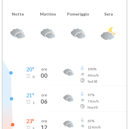
Notte
Mattino
Pomeriggio
Sera
20
°
ore
100
%
00
4
Km/h
0
Sud SE
21
°
ore
97
%
06
7
Km/h
1
Nord E
23
°
ore
65
%
12
12
Km/h
5