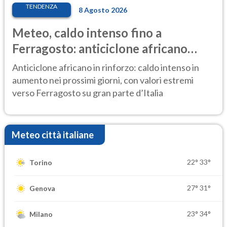
TENDENZA
8 Agosto 2026
Meteo, caldo intenso fino a
Ferragosto: anticiclone africano
ancora protagonista
Anticiclone africano in rinforzo: caldo intenso in
aumento nei prossimi giorni, con valori estremi
verso Ferragosto su gran parte d’Italia
Meteo città italiane
22°
33°
Torino
27°
31°
Genova
23°
34°
Milano