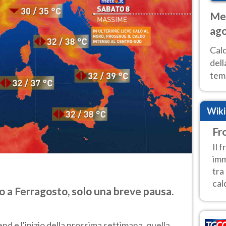
Met
ago
ai 
Cal
dell
temp
inte
tre
Wik
Fr
Il 
imm
tra
cald
 a Ferragosto, solo una breve pausa.
d e l'inizio della prossima settimana, quella