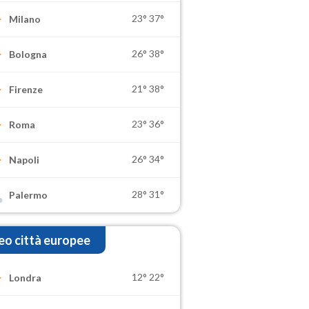
23°
37°
Milano
26°
38°
Bologna
21°
38°
Firenze
23°
36°
Roma
26°
34°
Napoli
28°
31°
Palermo
o città europee
12°
22°
Londra