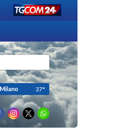
Milano
37°