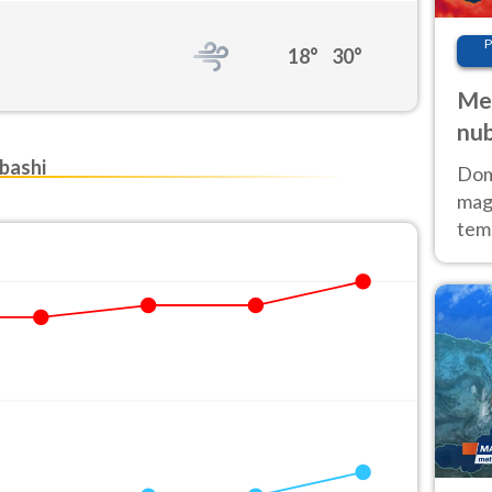
P
18°
30°
Met
nub
Sud
bashi
Doma
magg
temp
sem
prev