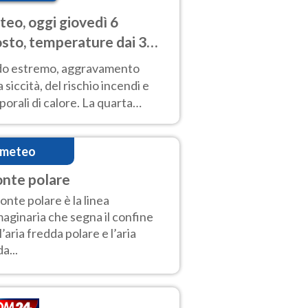
eo, oggi giovedì 6
sto, temperature dai 33
40 gradi
do estremo, aggravamento
a siccità, del rischio incendi e
orali di calore. La quarta
nsa ondata di calore non dà
gua e durerà fino Ferragosto
imeteo
onte polare
fronte polare è la linea
aginaria che segna il confine
 l’aria fredda polare e l’aria
a...