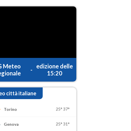
G Meteo
edizione delle
-
gionale
15:20
o città italiane
25°
37°
Torino
25°
31°
Genova