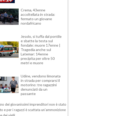
Crema, 43enne
accoltellata in strada:
fermato un giovane
nordafricano
Jesolo, si tuffa dal pontile
e sbatte la testa sul
fondale: muore 17enne |
Tragedia anche sul
Latemar: 14enne
precipita per oltre 50
metri e muore
Udine, vendono limonata
in strada per comprarsi il
motorino: tre ragazzini
denunciati da un
passante
no dei giovanissimi imprenditori non è stato
o e per i ragazzi è scattata un'ammonizione
e dei vigili