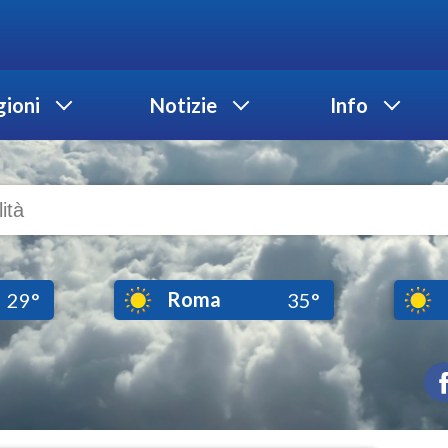
ioni
Notizie
Info
Roma
29°
35°