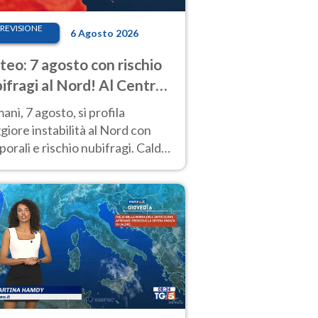
REVISIONE
6 Agosto 2026
eo: 7 agosto con rischio
ifragi al Nord! Al Centro-
 caldo estremo
ni, 7 agosto, si profila
iore instabilità al Nord con
orali e rischio nubifragi. Caldo
pre estremo al Centro-Sud. Le
isioni.