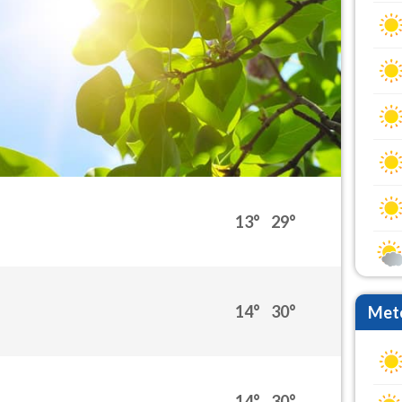
13°
29°
14°
30°
Mete
14°
30°