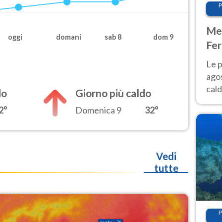
P
Met
oggi
domani
sab 8
dom 9
Fer
Nor
Le p
agos
cald
do
Giorno più caldo
all'
2°
Domenica 9
32°
Nor
Vedi
tutte
P