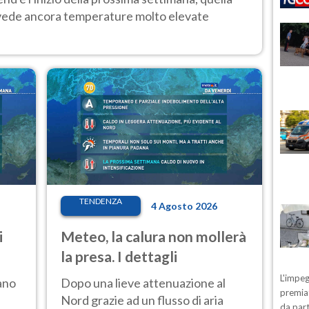
 vede ancora temperature molto elevate
TENDENZA
4 Agosto 2026
i
Meteo, la calura non mollerà
la presa. I dettagli
L'impeg
ano
Dopo una lieve attenuazione al
premiat
Nord grazie ad un flusso di aria
da part