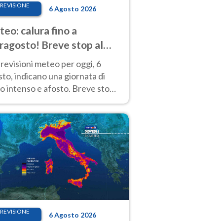
REVISIONE
6 Agosto 2026
eo: calura fino a
ragosto! Breve stop al
d tra 7 e 9 agosto
revisioni meteo per oggi, 6
to, indicano una giornata di
o intenso e afosto. Breve stop
Anticiclone solo sulle regioni del
d.
REVISIONE
6 Agosto 2026