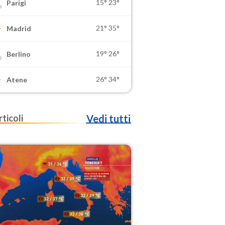
15°
23°
Parigi
21°
35°
Madrid
19°
26°
Berlino
26°
34°
Atene
rticoli
Vedi tutti