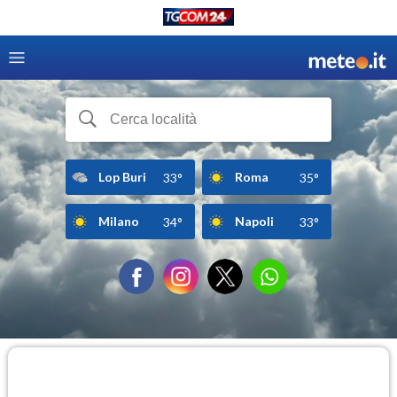
Lop Buri
Roma
33°
35°
Milano
Napoli
34°
33°