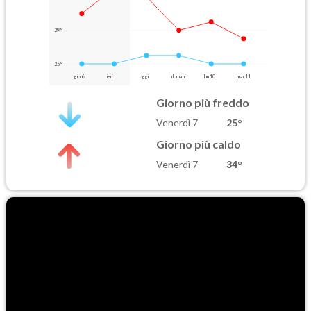
29°
25°
gio 6
ieri
oggi
domani
lun 10
mar 11
Giorno più freddo
Venerdì 7
25°
Giorno più caldo
Venerdì 7
34°