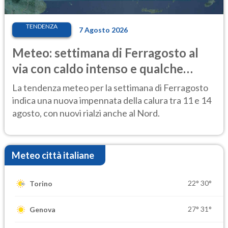
TENDENZA
7 Agosto 2026
Meteo: settimana di Ferragosto al
via con caldo intenso e qualche
temporale
La tendenza meteo per la settimana di Ferragosto
indica una nuova impennata della calura tra 11 e 14
agosto, con nuovi rialzi anche al Nord.
Meteo città italiane
22°
30°
Torino
27°
31°
Genova