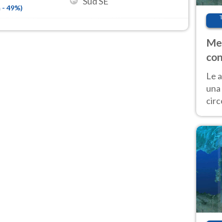
Sud SE
m
-
49
%)
Met
con
Le a
una 
cir
del 
gior
Fer