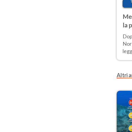
Met
la 
Dop
Nord
leg
nuov
afr
Altri a