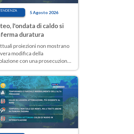
TENDENZA
5 Agosto 2026
eo, l'ondata di caldo si
ferma duratura
ttuali proiezioni non mostrano
vera modifica della
colazione con una prosecuzione
caldo fuori scala per molti
ni, compresa la settimana di
ragosto