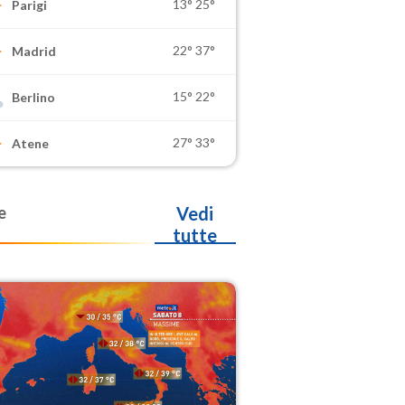
13°
25°
Parigi
22°
37°
Madrid
15°
22°
Berlino
27°
33°
Atene
e
Vedi
tutte