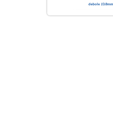
debole
(
0.8m