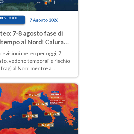
REVISIONE
7 Agosto 2026
eo: 7-8 agosto fase di
tempo al Nord! Calura
o a Ferragosto
revisioni meteo per oggi, 7
to, vedono temporali e rischio
fragi al Nord mentre al
tro-Sud sole e caldo sempre
to intenso.