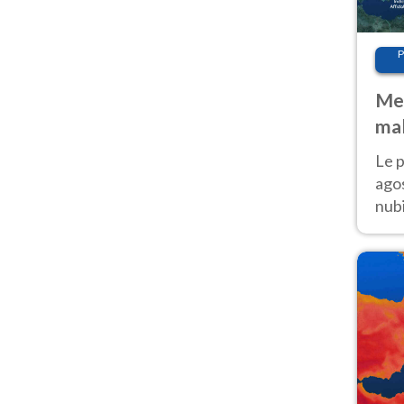
P
Met
mal
fin
Le p
agos
nubi
Cen
mol