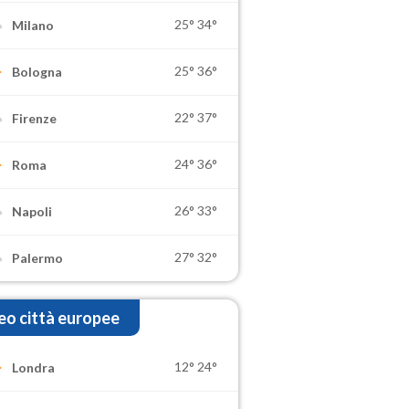
25°
34°
Milano
25°
36°
Bologna
22°
37°
Firenze
24°
36°
Roma
26°
33°
Napoli
27°
32°
Palermo
o città europee
12°
24°
Londra