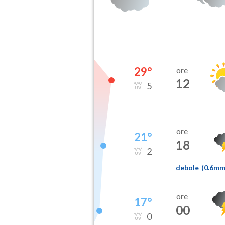
29
°
ore
12
5
ore
21
°
18
2
debole
(
0.6m
ore
17
°
00
0