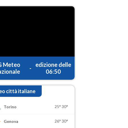
G Meteo
edizione delle
-
zionale
06:50
o città italiane
25°
30°
Torino
26°
30°
Genova