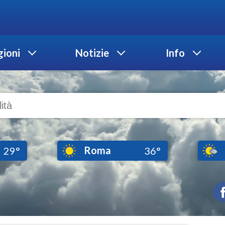
ioni
Notizie
Info
Roma
29°
36°