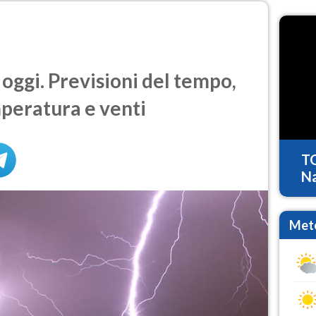
ggi. Previsioni del tempo,
mperatura e venti
T
Na
Mete