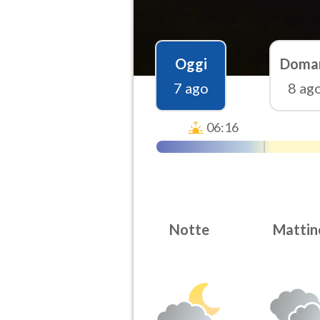
Oggi
Doma
7 ago
8 ag
06:16
Notte
Mattin