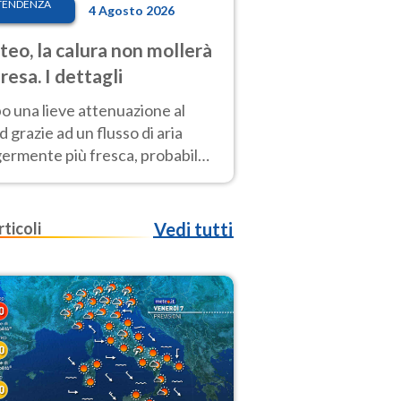
TENDENZA
4 Agosto 2026
eo, la calura non mollerà
presa. I dettagli
o una lieve attenuazione al
 grazie ad un flusso di aria
germente più fresca, probabile
o rinforzo dell’anticiclone
icano entro Ferragosto
rticoli
Vedi tutti