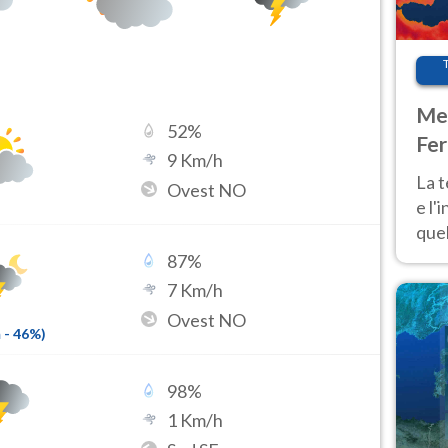
Met
52
%
Fer
9
Km/h
pau
La 
Ovest NO
e l'
quel
Fer
87
%
tem
7
Km/h
Ovest NO
m
-
46
%)
98
%
1
Km/h