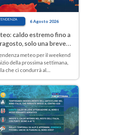
TENDENZA
6 Agosto 2026
eo: caldo estremo fino a
ragosto, solo una breve
sa. Ecco dove
tendenza meteo per il weekend
inizio della prossima settimana,
la che ci condurrà al
ragosto, vede ancora
perature molto elevate