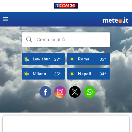
Lewisbur...
Roma
29°
35°
Milano
Napoli
35°
34°