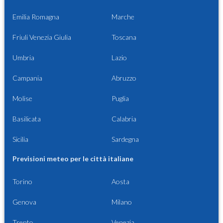
Emilia Romagna
Marche
Friuli Venezia Giulia
Toscana
Umbria
Lazio
Campania
Abruzzo
Molise
Puglia
Basilicata
Calabria
Sicilia
Sardegna
Previsioni meteo per le città italiane
Torino
Aosta
Genova
Milano
Trento
Venezia