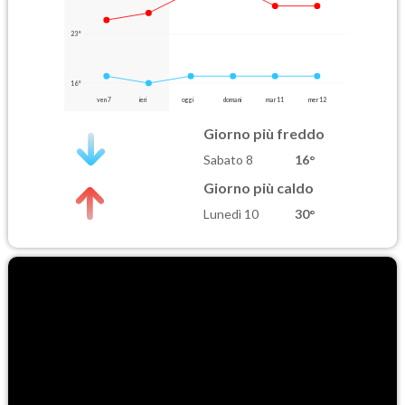
23°
16°
ven 7
ieri
oggi
domani
mar 11
mer 12
Giorno più freddo
Sabato 8
16°
Giorno più caldo
Lunedì 10
30°