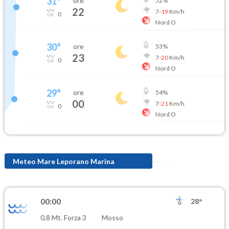
31
°
ore
52
%
22
7
-
19
Km/h
0
Nord O
30
°
ore
53
%
23
7
-
20
Km/h
0
Nord O
29
°
ore
54
%
00
7
-
21
Km/h
0
Nord O
Meteo Mare Leporano Marina
00:00
28°
0,8 Mt. Forza 3
Mosso