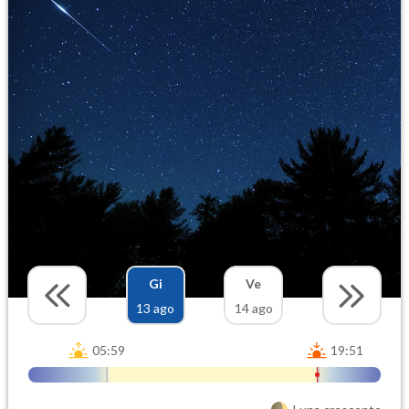
Gi
Ve
13 ago
14 ago
05:59
19:51