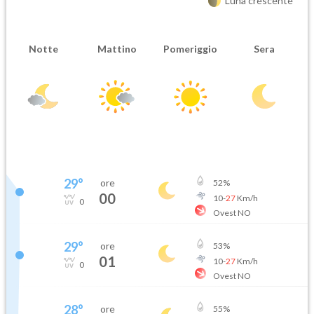
Luna crescente
Notte
Mattino
Pomeriggio
Sera
29
°
ore
52
%
00
10
-
27
Km/h
0
Ovest NO
29
°
ore
53
%
01
10
-
27
Km/h
0
Ovest NO
28
°
ore
55
%