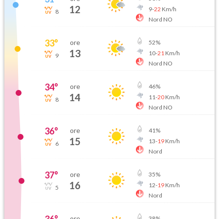
12
9
-
22
Km/h
8
Nord NO
33
°
ore
52
%
13
10
-
21
Km/h
9
Nord NO
34
°
ore
46
%
14
11
-
20
Km/h
8
Nord NO
36
°
ore
41
%
15
13
-
19
Km/h
6
Nord
37
°
ore
35
%
16
12
-
19
Km/h
5
Nord
ore
38
%