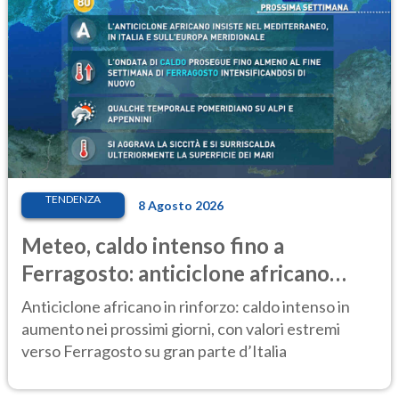
TENDENZA
8 Agosto 2026
Meteo, caldo intenso fino a
Ferragosto: anticiclone africano
ancora protagonista
Anticiclone africano in rinforzo: caldo intenso in
aumento nei prossimi giorni, con valori estremi
verso Ferragosto su gran parte d’Italia