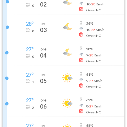
02
10
-
28
Km/h
0
Ovest NO
28
°
ore
56
%
03
10
-
28
Km/h
0
Ovest NO
27
°
ore
58
%
04
9
-
28
Km/h
0
Ovest NO
27
°
ore
61
%
05
9
-
27
Km/h
1
Ovest NO
27
°
ore
65
%
06
8
-
27
Km/h
2
Ovest NO
27
°
ore
68
%