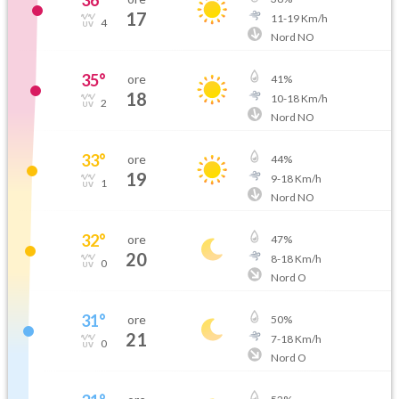
36
°
17
11
-
19
Km/h
4
Nord NO
35
°
ore
41
%
18
10
-
18
Km/h
2
Nord NO
33
°
ore
44
%
19
9
-
18
Km/h
1
Nord NO
32
°
ore
47
%
20
8
-
18
Km/h
0
Nord O
31
°
ore
50
%
21
7
-
18
Km/h
0
Nord O