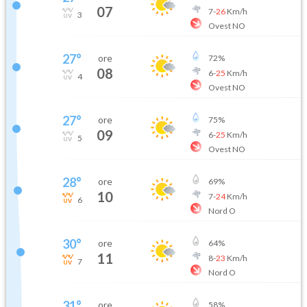
07
7
-
26
Km/h
3
Ovest NO
27
°
ore
72
%
08
6
-
25
Km/h
4
Ovest NO
27
°
ore
75
%
09
6
-
25
Km/h
5
Ovest NO
28
°
ore
69
%
10
7
-
24
Km/h
6
Nord O
30
°
ore
64
%
11
8
-
23
Km/h
7
Nord O
31
°
ore
58
%