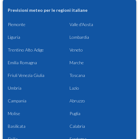
Previsioni meteo per le regioni italiane
Piemonte
Valle d'Aosta
Liguria
Lombardia
Trentino Alto Adige
Veneto
Emilia Romagna
Marche
Friuli Venezia Giulia
Toscana
Umbria
Lazio
Campania
Abruzzo
Molise
Puglia
Basilicata
Calabria
Sicilia
Sardegna