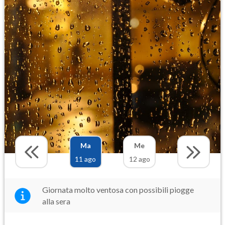
Ma
Me
11 ago
12 ago
Giornata molto ventosa con possibili piogge
alla sera