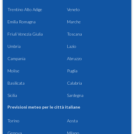
Trentino Alto Adige
Veneto
Emilia Romagna
Marche
Friuli Venezia Giulia
Toscana
Umbria
Lazio
Campania
Abruzzo
Molise
Puglia
Basilicata
Calabria
Sicilia
Sardegna
Previsioni meteo per le città italiane
Torino
Aosta
Genova
Milano