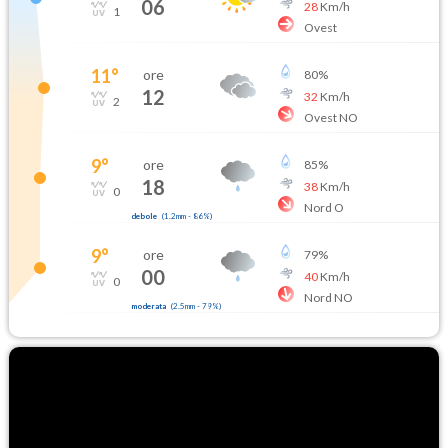
06
28
Km/h
1
Ovest
11
°
ore
80
%
12
32
Km/h
2
Ovest NO
9
°
ore
85
%
18
38
Km/h
0
Nord O
debole
(
1.2mm
-
86
%)
9
°
ore
79
%
00
40
Km/h
0
Nord NO
moderata
(
2.5mm
-
79
%)