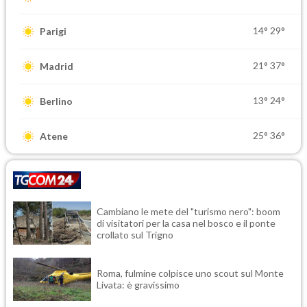
14°
29°
Parigi
21°
37°
Madrid
13°
24°
Berlino
25°
36°
Atene
Cambiano le mete del "turismo nero": boom
di visitatori per la casa nel bosco e il ponte
crollato sul Trigno
Roma, fulmine colpisce uno scout sul Monte
Livata: è gravissimo