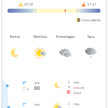
07:10
17:27
Luna calante
Notte
Mattino
Pomeriggio
Sera
4
°
ore
70
%
00
39
Km/h
0
Ovest
7
°
ore
74
%