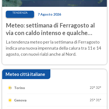
TENDENZA
7 Agosto 2026
Meteo: settimana di Ferragosto al
via con caldo intenso e qualche
temporale
La tendenza meteo per la settimana di Ferragosto
indica una nuova impennata della calura tra 11 e 14
agosto, con nuovi rialzi anche al Nord.
Meteo città italiane
22°
32°
Torino
25°
31°
Genova