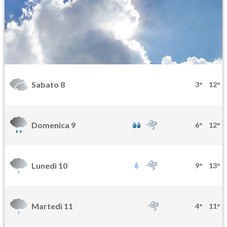
Sabato 8
3°
12°
Domenica 9
6°
12°
Lunedì 10
9°
13°
Martedì 11
4°
11°