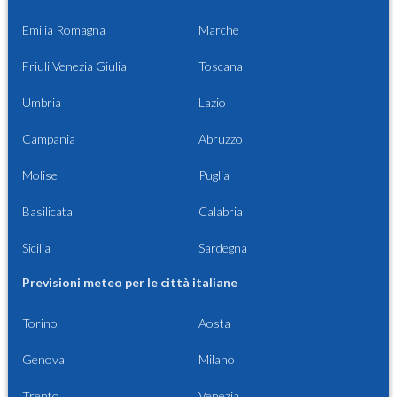
Emilia Romagna
Marche
Friuli Venezia Giulia
Toscana
Umbria
Lazio
Campania
Abruzzo
Molise
Puglia
Basilicata
Calabria
Sicilia
Sardegna
Previsioni meteo per le città italiane
Torino
Aosta
Genova
Milano
Trento
Venezia