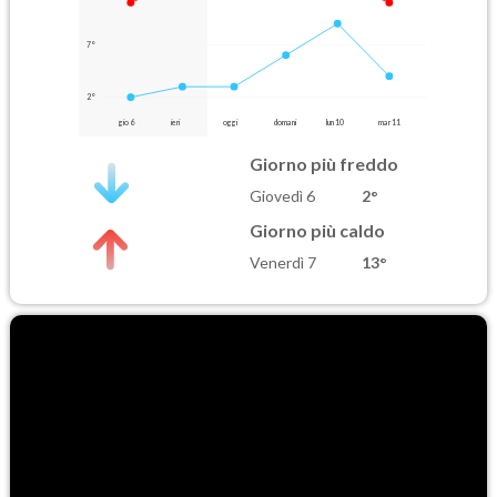
7°
2°
gio 6
ieri
oggi
domani
lun 10
mar 11
Giorno più freddo
Giovedì 6
2°
Giorno più caldo
Venerdì 7
13°