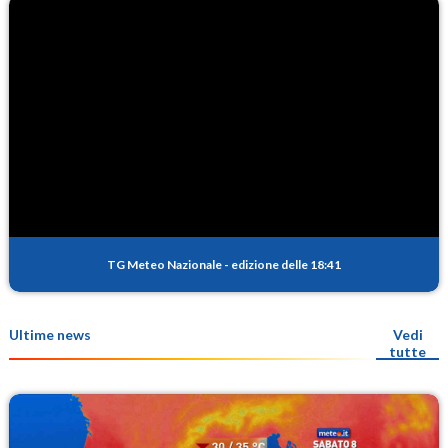
TG Meteo Nazionale
-
edizione delle 18:41
Ultime news
Vedi
tutte