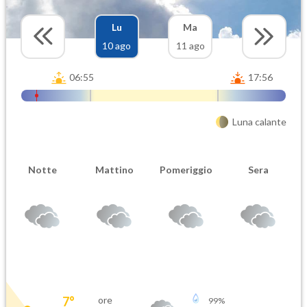
Lu
Ma
10 ago
11 ago
06:55
17:56
Luna calante
Notte
Mattino
Pomeriggio
Sera
7
°
ore
99
%