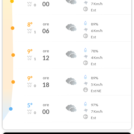
00
7
Km/h
0
Est
8
°
ore
89
%
06
6
Km/h
1
Est
9
°
ore
78
%
12
4
Km/h
1
Est
9
°
ore
89
%
18
5
Km/h
0
Est NE
5
°
ore
97
%
00
7
Km/h
0
Est