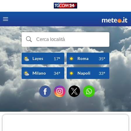
Layes
Roma
17°
35°
Milano
Napoli
34°
33°