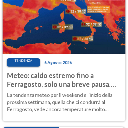
TENDENZA
6 Agosto 2026
Meteo: caldo estremo fino a
Ferragosto, solo una breve pausa.
Ecco dove
La tendenza meteo per il weekend e l'inizio della
prossima settimana, quella che ci condurrà al
Ferragosto, vede ancora temperature molto
elevate