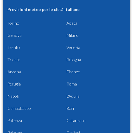
Previsioni meteo per le città italiane
Torino
Aosta
Genova
Milano
Trento
Venezia
Trieste
Bologna
Ancona
Firenze
Perugia
Roma
Napoli
L'Aquila
Campobasso
Bari
Potenza
Catanzaro
Palermo
Cagliari