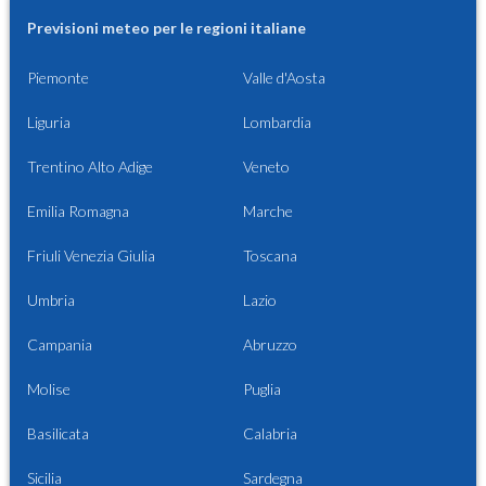
Previsioni meteo per le regioni italiane
Piemonte
Valle d'Aosta
Liguria
Lombardia
Trentino Alto Adige
Veneto
Emilia Romagna
Marche
Friuli Venezia Giulia
Toscana
Umbria
Lazio
Campania
Abruzzo
Molise
Puglia
Basilicata
Calabria
Sicilia
Sardegna