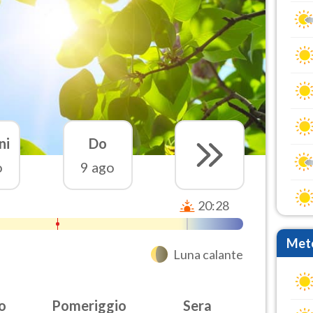
ni
Do
o
9 ago
20:28
Mete
Luna calante
o
Pomeriggio
Sera