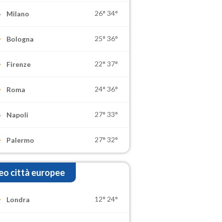
26°
34°
Milano
25°
36°
Bologna
22°
37°
Firenze
24°
36°
Roma
27°
33°
Napoli
27°
32°
Palermo
o città europee
12°
24°
Londra