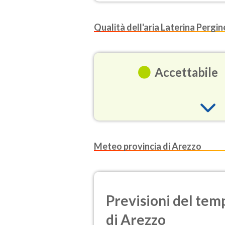
Qualità dell'aria Laterina Pergi
Accettabile
O3
Meteo provincia di Arezzo
(Ozono)
NO2
(Diossido d
Previsioni del temp
SO2
di Arezzo
(Anidride s