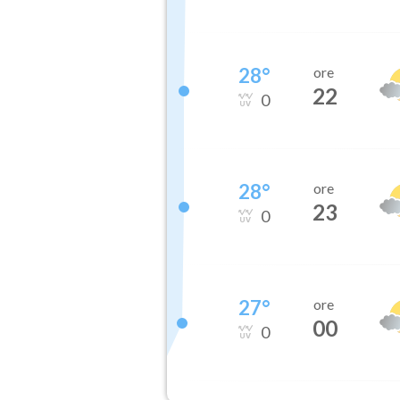
28
°
ore
22
0
28
°
ore
23
0
27
°
ore
00
0