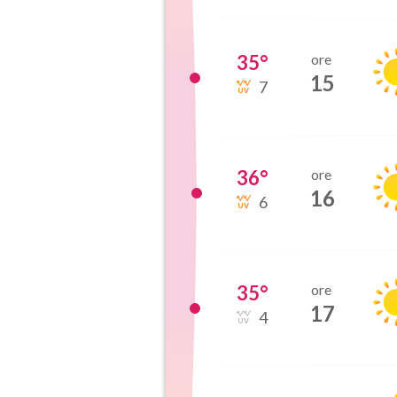
35
°
ore
15
7
36
°
ore
16
6
35
°
ore
17
4