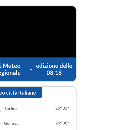
G Meteo
edizione delle
-
gionale
08:18
o città italiane
25°
33°
Torino
25°
30°
Genova