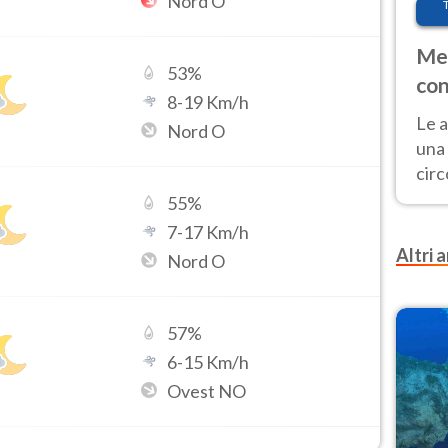
Nord O
Met
53
%
con
8
-
19
Km/h
Le a
Nord O
una 
cir
del 
55
%
gior
7
-
17
Km/h
Fer
Altri a
Nord O
57
%
6
-
15
Km/h
Ovest NO