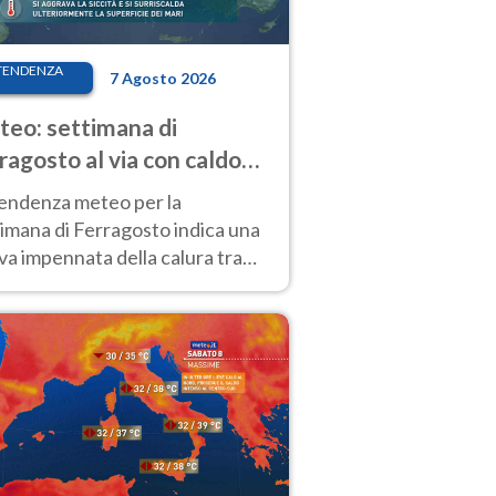
TENDENZA
7 Agosto 2026
eo: settimana di
ragosto al via con caldo
enso e qualche temporale
tendenza meteo per la
imana di Ferragosto indica una
a impennata della calura tra
 14 agosto, con nuovi rialzi
he al Nord.