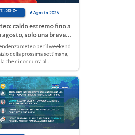
TENDENZA
6 Agosto 2026
eo: caldo estremo fino a
ragosto, solo una breve
sa. Ecco dove
tendenza meteo per il weekend
inizio della prossima settimana,
la che ci condurrà al
ragosto, vede ancora
perature molto elevate