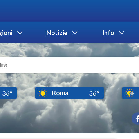
ioni
Notizie
Info
Roma
36°
36°