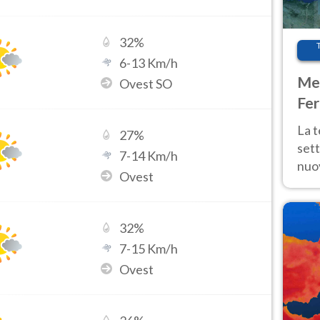
32
%
6
-
13
Km/h
Met
Ovest SO
Fer
int
La 
27
%
sett
7
-
14
Km/h
nuov
Ovest
11 e
anc
32
%
7
-
15
Km/h
Ovest