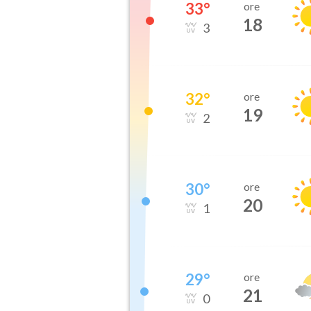
33
°
ore
18
3
32
°
ore
19
2
30
°
ore
20
1
29
°
ore
21
0