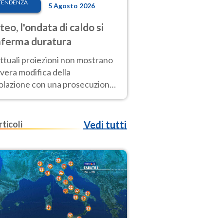
TENDENZA
5 Agosto 2026
eo, l'ondata di caldo si
ferma duratura
ttuali proiezioni non mostrano
vera modifica della
colazione con una prosecuzione
caldo fuori scala per molti
ni, compresa la settimana di
ragosto
rticoli
Vedi tutti