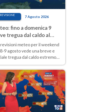
REVISIONE
7 Agosto 2026
eo: fino a domenica 9
ve tregua dal caldo al
d! Altrove calura e afa
revisioni meteo per il weekend
'8-9 agosto vede una breve e
iale tregua dal caldo estremo
Nord mentre altrove persistono
radi.