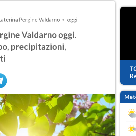
Laterina Pergine Valdarno
oggi
rgine Valdarno oggi.
o, precipitazioni,
ti
T
Re
Mete