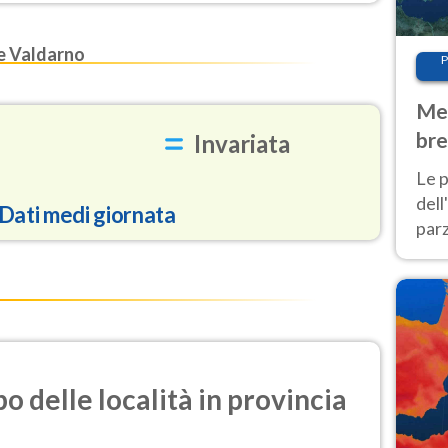
ne Valdarno
P
Met
bre
Invariata
Nor
Le p
dell
Dati medi giornata
parz
al 
40 g
72.0
3.4
i azoto)
o delle località in provincia
0.3
olforosa)