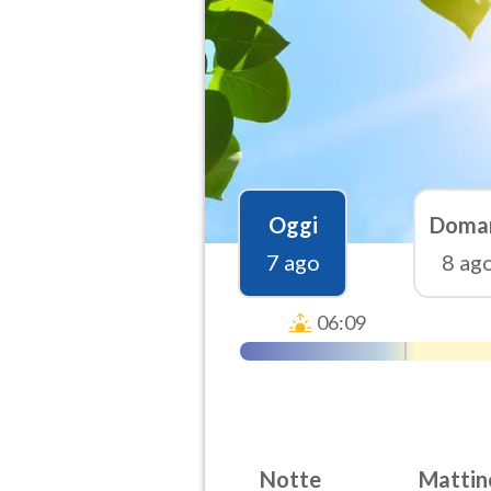
Oggi
Doma
7 ago
8 ag
06:09
Notte
Mattin