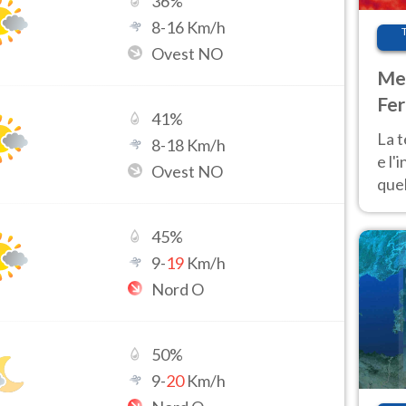
36
%
8
-
16
Km/h
Ovest NO
Met
Fer
41
%
pau
La 
8
-
18
Km/h
e l'
Ovest NO
quel
Fer
tem
45
%
9
-
19
Km/h
Nord O
50
%
9
-
20
Km/h