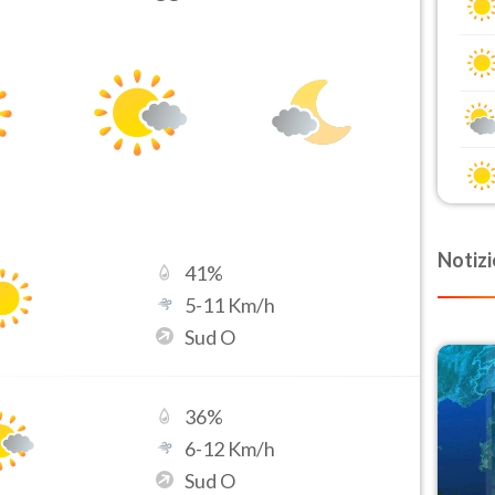
Notizi
41
%
5
-
11
Km/h
Sud O
36
%
6
-
12
Km/h
Sud O