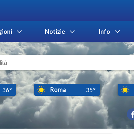
ioni
Notizie
Info
Roma
36°
35°