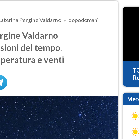
Laterina Pergine Valdarno
dopodomani
rgine Valdarno
sioni del tempo,
mperatura e venti
T
Re
Mete