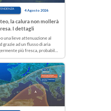
TENDENZA
4 Agosto 2026
eo, la calura non mollerà
presa. I dettagli
o una lieve attenuazione al
 grazie ad un flusso di aria
germente più fresca, probabile
o rinforzo dell’anticiclone
icano entro Ferragosto