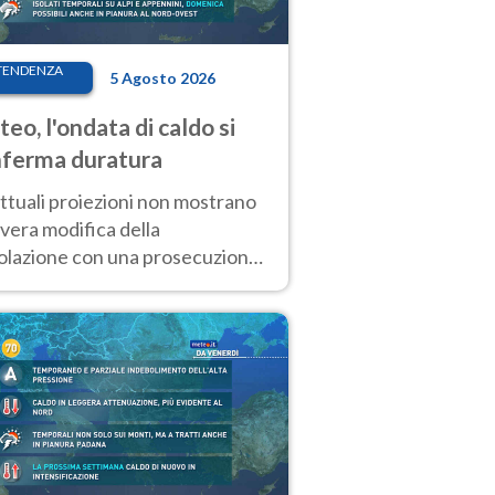
TENDENZA
5 Agosto 2026
eo, l'ondata di caldo si
ferma duratura
ttuali proiezioni non mostrano
vera modifica della
colazione con una prosecuzione
caldo fuori scala per molti
ni, compresa la settimana di
ragosto