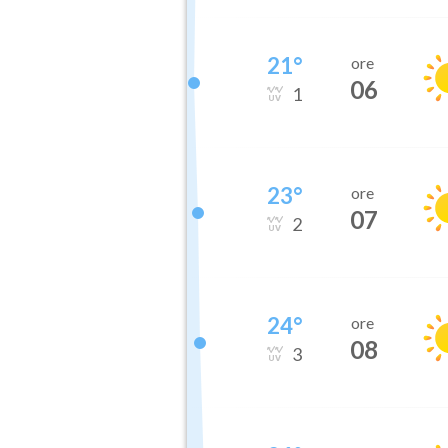
21
°
ore
06
1
23
°
ore
07
2
24
°
ore
08
3