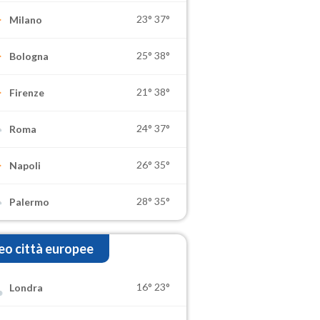
23°
37°
Milano
25°
38°
Bologna
21°
38°
Firenze
24°
37°
Roma
26°
35°
Napoli
28°
35°
Palermo
o città europee
16°
23°
Londra