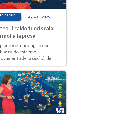
REVISIONE
5 Agosto 2026
eo, il caldo fuori scala
 molla la presa
copione meteorologico non
bia: caldo estremo,
avamento della siccità, del
hio incendi e temporali di
ore. Nessun cambiamento fino
ragosto