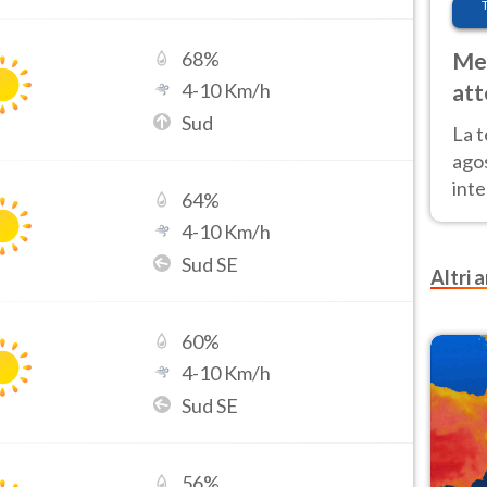
68
%
Met
4
-
10
Km/h
att
Nor
Sud
La 
ago
inte
64
%
parz
4
-
10
Km/h
e il
Sud SE
Altri a
60
%
4
-
10
Km/h
Sud SE
56
%