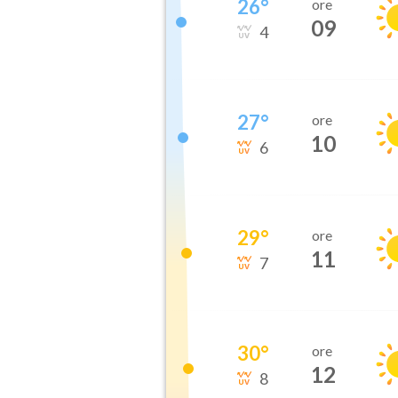
26
°
ore
09
4
27
°
ore
10
6
29
°
ore
11
7
30
°
ore
12
8