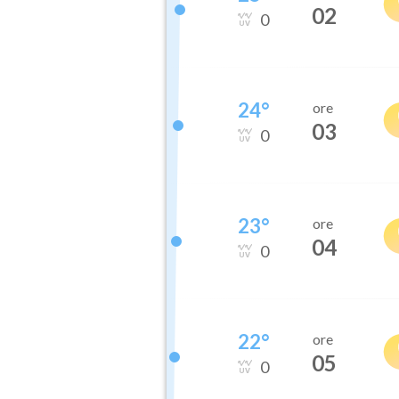
02
0
24
°
ore
03
0
23
°
ore
04
0
22
°
ore
05
0