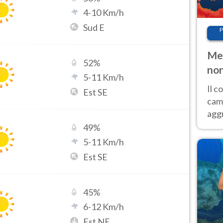
4
-
10
Km/h
Sud E
P
Met
52
%
non
5
-
11
Km/h
Il 
Est SE
cam
aggr
risc
49
%
cal
5
-
11
Km/h
Fer
Est SE
45
%
6
-
12
Km/h
Est NE