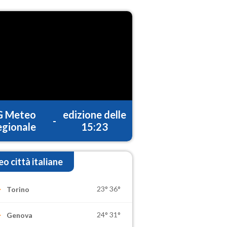
G Meteo
edizione delle
-
gionale
15:23
o città italiane
23°
36°
Torino
24°
31°
Genova