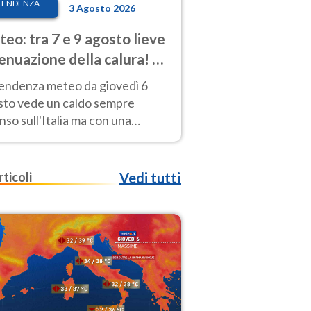
TENDENZA
3 Agosto 2026
eo: tra 7 e 9 agosto lieve
enuazione della calura! Al
d rischio temporali
tendenza meteo da giovedì 6
sto vede un caldo sempre
nso sull'Italia ma con una
iale e lieve attenuazione tra il 7
 9 agosto.
rticoli
Vedi tutti