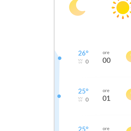
26
°
ore
00
0
25
°
ore
01
0
25
°
ore