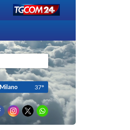
Milano
37°