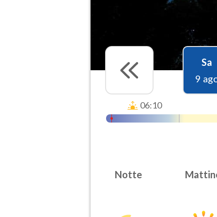
Sa
9 ag
06:10
Notte
Mattin