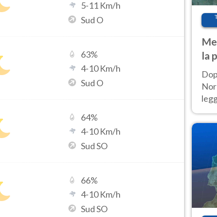
5
-
11
Km/h
Sud O
Met
63
%
la 
4
-
10
Km/h
Dop
Sud O
Nord
leg
nuov
64
%
afr
4
-
10
Km/h
Sud SO
66
%
4
-
10
Km/h
Sud SO