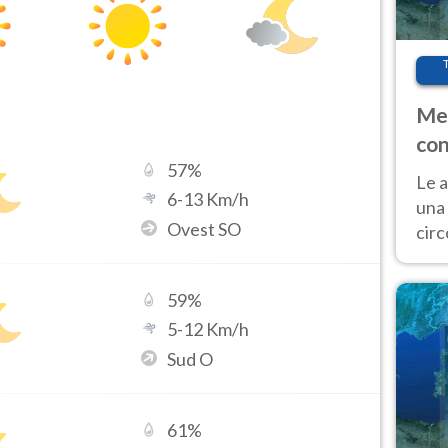
Met
con
57
%
Le a
6
-
13
Km/h
una 
Ovest SO
cir
del 
gior
59
%
Fer
5
-
12
Km/h
Sud O
61
%