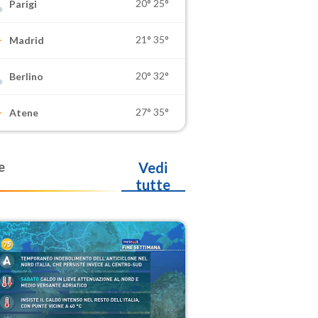
20°
25°
Parigi
21°
35°
Madrid
20°
32°
Berlino
27°
35°
Atene
e
Vedi
tutte