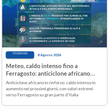
TENDENZA
8 Agosto 2026
Meteo, caldo intenso fino a
Ferragosto: anticiclone africano
ancora protagonista
Anticiclone africano in rinforzo: caldo intenso in
aumento nei prossimi giorni, con valori estremi
verso Ferragosto su gran parte d’Italia