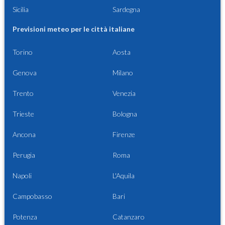
Sicilia
Sardegna
Previsioni meteo per le città italiane
Torino
Aosta
Genova
Milano
Trento
Venezia
Trieste
Bologna
Ancona
Firenze
Perugia
Roma
Napoli
L'Aquila
Campobasso
Bari
Potenza
Catanzaro