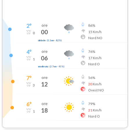
2
°
ore
86
%
00
15
Km/h
0
Nord NO
debole
(
1.1mm
-
82
%)
4
°
ore
76
%
06
17
Km/h
1
Nord O
moderata
(
2.7mm
-
41
%)
7
°
ore
56
%
12
20
Km/h
3
Ovest NO
6
°
ore
79
%
18
21
Km/h
1
Nord O