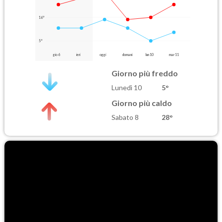
16°
5°
gio 6
ieri
oggi
domani
lun 10
mar 11
Giorno più freddo
Lunedì 10
5°
Giorno più caldo
Sabato 8
28°