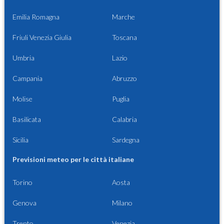
Emilia Romagna
Marche
Friuli Venezia Giulia
Toscana
Umbria
Lazio
Campania
Abruzzo
Molise
Puglia
Basilicata
Calabria
Sicilia
Sardegna
Previsioni meteo per le città italiane
Torino
Aosta
Genova
Milano
Trento
Venezia