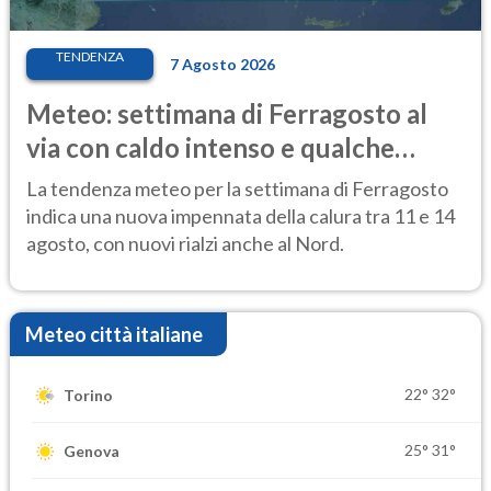
TENDENZA
7 Agosto 2026
Meteo: settimana di Ferragosto al
via con caldo intenso e qualche
temporale
La tendenza meteo per la settimana di Ferragosto
indica una nuova impennata della calura tra 11 e 14
agosto, con nuovi rialzi anche al Nord.
Meteo città italiane
22°
32°
Torino
25°
31°
Genova