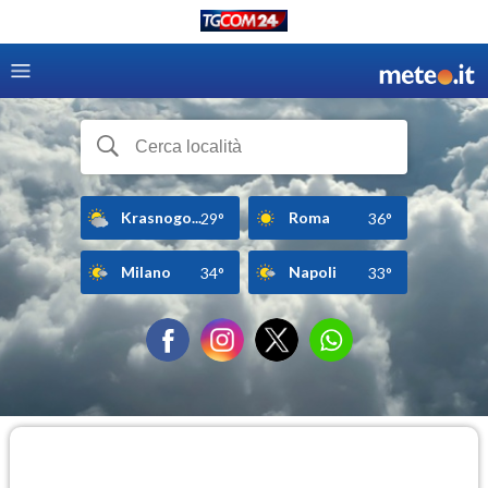
Krasnogo...
Roma
29°
36°
Milano
Napoli
34°
33°