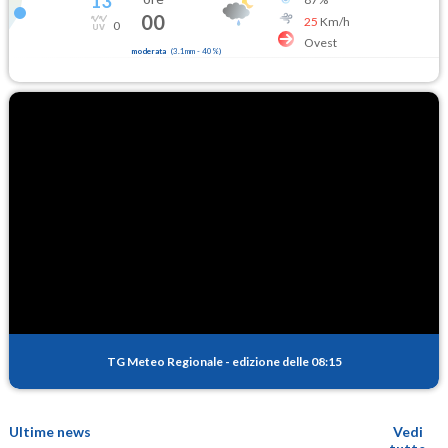
13
°
00
25
Km/h
0
Ovest
moderata
(
3.1mm
-
40
%)
TG Meteo Regionale
-
edizione delle 08:15
Ultime news
Vedi