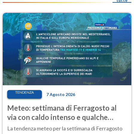
tutte
TENDENZA
7 Agosto 2026
Meteo: settimana di Ferragosto al
via con caldo intenso e qualche
temporale
La tendenza meteo per la settimana di Ferragosto