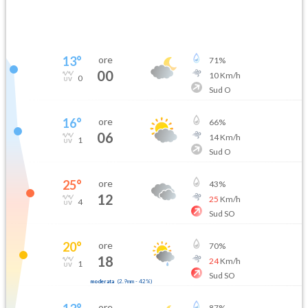
13
°
ore
71
%
00
10
Km/h
0
Sud O
16
°
ore
66
%
06
14
Km/h
1
Sud O
25
°
ore
43
%
12
25
Km/h
4
Sud SO
20
°
ore
70
%
18
24
Km/h
1
Sud SO
moderata
(
2.9mm
-
42
%)
ore
87
%