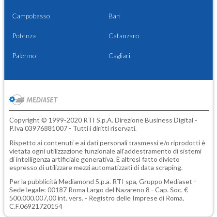
Campobasso
Bari
Potenza
Catanzaro
Palermo
Cagliari
Copyright © 1999-2020 RTI S.p.A. Direzione Business Digital -
P.Iva 03976881007 - Tutti i diritti riservati.
Rispetto ai contenuti e ai dati personali trasmessi e/o riprodotti è
vietata ogni utilizzazione funzionale all'addestramento di sistemi
di intelligenza artificiale generativa. È altresì fatto divieto
espresso di utilizzare mezzi automatizzati di data scraping.
Per la pubblicità
Mediamond S.p.a.
RTI spa, Gruppo Mediaset -
Sede legale: 00187 Roma Largo del Nazareno 8 - Cap. Soc. €
500.000.007,00 int. vers. - Registro delle Imprese di Roma,
C.F.06921720154