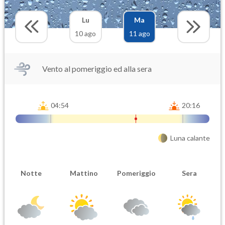
Lu
Ma
10 ago
11 ago
Vento al pomeriggio ed alla sera
04:54
20:16
Luna calante
Notte
Mattino
Pomeriggio
Sera