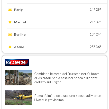
14°
29°
Parigi
21°
37°
Madrid
13°
24°
Berlino
25°
36°
Atene
Cambiano le mete del "turismo nero": boom
di visitatori per la casa nel bosco e il ponte
crollato sul Trigno
Roma, fulmine colpisce uno scout sul Monte
Livata: è gravissimo