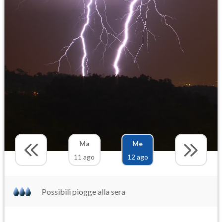
Ma
Me
11 ago
12 ago
Possibili piogge alla sera