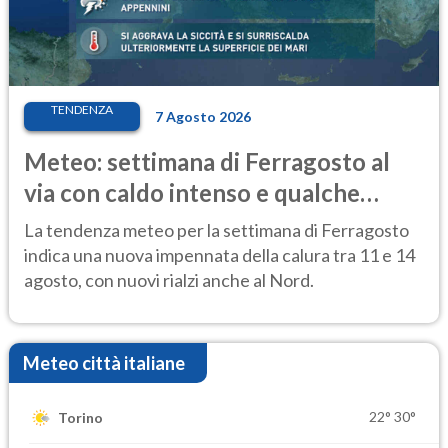
TENDENZA
7 Agosto 2026
Meteo: settimana di Ferragosto al
via con caldo intenso e qualche
temporale
La tendenza meteo per la settimana di Ferragosto
indica una nuova impennata della calura tra 11 e 14
agosto, con nuovi rialzi anche al Nord.
Meteo città italiane
22°
30°
Torino