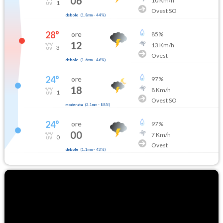
06
10
Km/h
1
Ovest SO
debole
(
1.8mm
-
44
%)
28
°
ore
85
%
12
13
Km/h
3
Ovest
debole
(
1.6mm
-
46
%)
24
°
ore
97
%
18
8
Km/h
1
Ovest SO
moderata
(
2.1mm
-
88
%)
24
°
ore
97
%
00
7
Km/h
0
Ovest
debole
(
1.1mm
-
43
%)