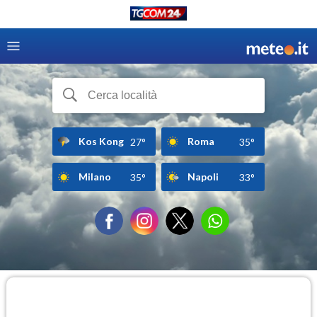
Kos Kong
Roma
27°
35°
Milano
Napoli
35°
33°