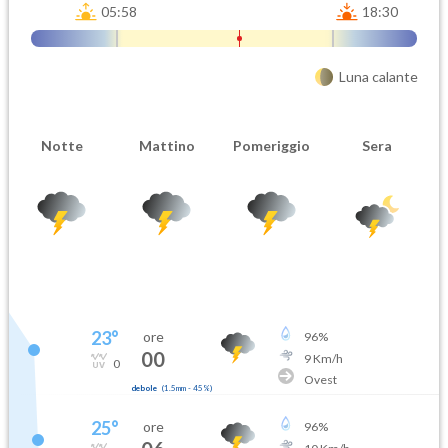
05:58
18:30
Luna calante
Notte
Mattino
Pomeriggio
Sera
23
°
ore
96
%
00
9
Km/h
0
Ovest
debole
(
1.5mm
-
45
%)
25
°
ore
96
%