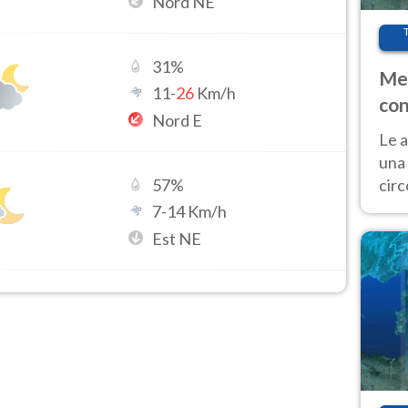
Nord NE
31
%
Met
11
-
26
Km/h
con
Nord E
Le a
una 
cir
57
%
del 
7
-
14
Km/h
gior
Est NE
Fer