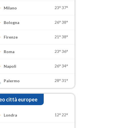
23°
37°
Milano
26°
38°
Bologna
21°
38°
Firenze
23°
36°
Roma
26°
34°
Napoli
28°
31°
Palermo
o città europee
12°
22°
Londra