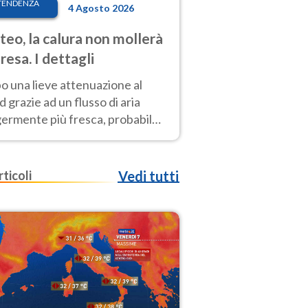
TENDENZA
4 Agosto 2026
eo, la calura non mollerà
presa. I dettagli
o una lieve attenuazione al
 grazie ad un flusso di aria
germente più fresca, probabile
o rinforzo dell’anticiclone
icano entro Ferragosto
rticoli
Vedi tutti