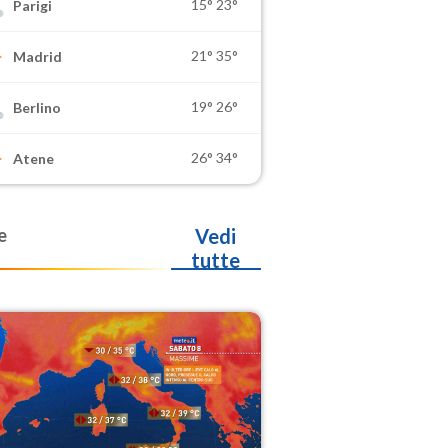
15°
23°
Parigi
21°
35°
Madrid
19°
26°
Berlino
26°
34°
Atene
e
Vedi
tutte