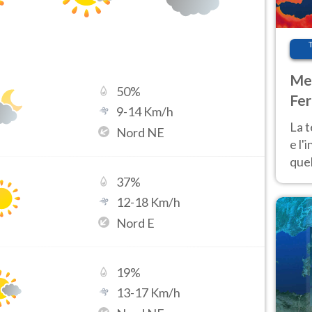
Met
50
%
Fer
9
-
14
Km/h
pau
La 
Nord NE
e l'
quel
Fer
37
%
tem
12
-
18
Km/h
Nord E
19
%
13
-
17
Km/h