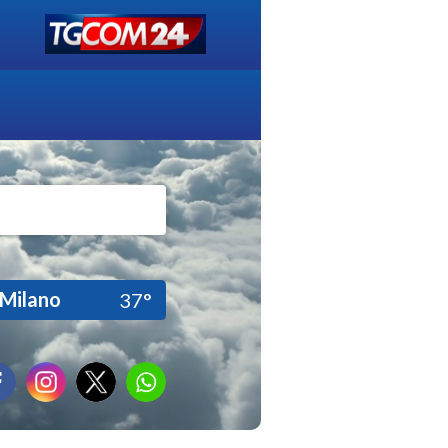
Milano
37°