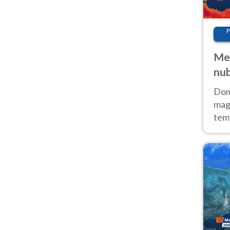
P
Met
nub
Sud
Doma
magg
temp
sem
prev