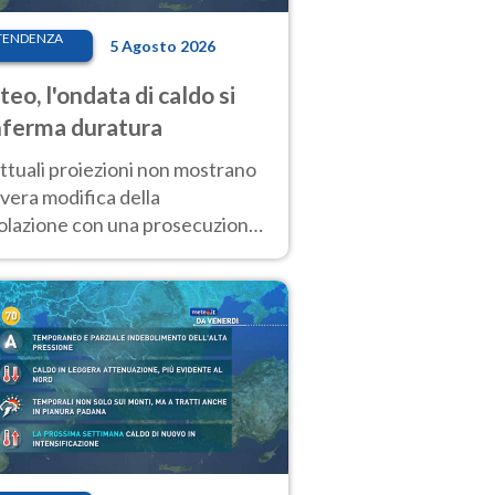
TENDENZA
5 Agosto 2026
eo, l'ondata di caldo si
ferma duratura
ttuali proiezioni non mostrano
vera modifica della
colazione con una prosecuzione
caldo fuori scala per molti
ni, compresa la settimana di
ragosto