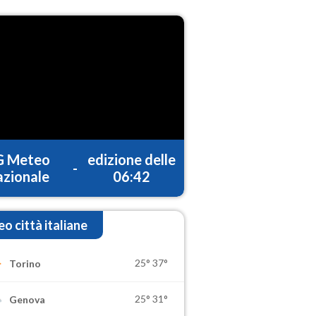
G Meteo
edizione delle
-
zionale
06:42
o città italiane
25°
37°
Torino
25°
31°
Genova