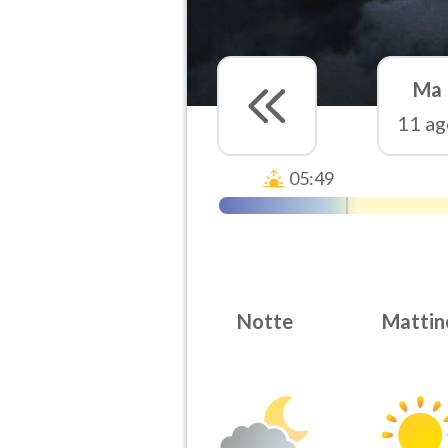
Ma
11 ag
05:49
Notte
Mattin