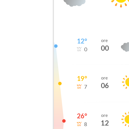
12
°
ore
00
0
19
°
ore
06
7
26
°
ore
12
8