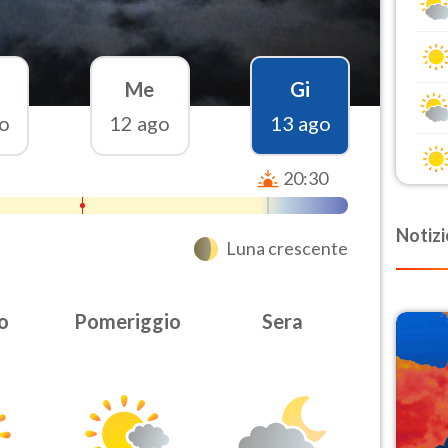
Me
Gi
o
12 ago
13 ago
20:30
Notizi
Luna crescente
o
Pomeriggio
Sera