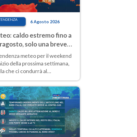
TENDENZA
6 Agosto 2026
eo: caldo estremo fino a
ragosto, solo una breve
sa. Ecco dove
tendenza meteo per il weekend
inizio della prossima settimana,
la che ci condurrà al
ragosto, vede ancora
perature molto elevate