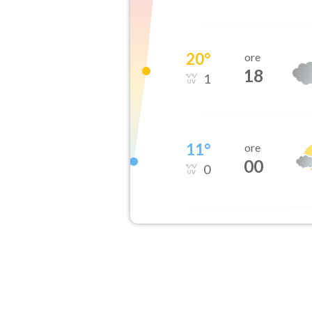
20
°
ore
18
1
11
°
ore
00
0