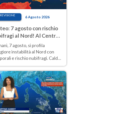
REVISIONE
6 Agosto 2026
eo: 7 agosto con rischio
ifragi al Nord! Al Centro-
 caldo estremo
ni, 7 agosto, si profila
iore instabilità al Nord con
orali e rischio nubifragi. Caldo
pre estremo al Centro-Sud. Le
isioni.