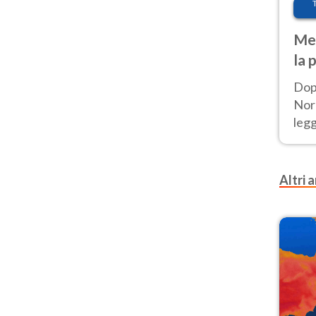
Met
la 
Dop
Nord
leg
nuov
afr
Altri a