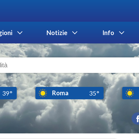
ioni
Notizie
Info
Roma
39°
35°