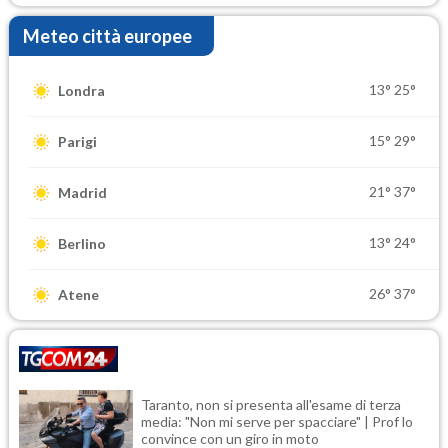
Meteo città europee
13°
25°
Londra
15°
29°
Parigi
21°
37°
Madrid
13°
24°
Berlino
26°
37°
Atene
Taranto, non si presenta all'esame di terza
media: "Non mi serve per spacciare" | Prof lo
convince con un giro in moto