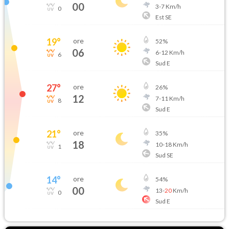
00
3
-
7
Km/h
0
Est SE
19
°
ore
52
%
06
6
-
12
Km/h
6
Sud E
27
°
ore
26
%
12
7
-
11
Km/h
8
Sud E
21
°
ore
35
%
18
10
-
18
Km/h
1
Sud SE
14
°
ore
54
%
00
13
-
20
Km/h
0
Sud E