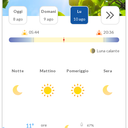
Oggi
Domani
Lu
8 ago
9 ago
10 ago
05:44
20:36
Luna calante
Notte
Mattino
Pomeriggio
Sera
11
°
ore
67
%