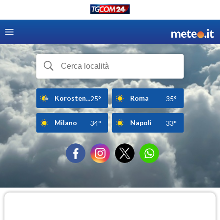
Korosten...
Roma
25°
35°
Milano
Napoli
34°
33°