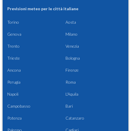
Previsioni meteo per le città italiane
Torino
Aosta
Genova
Milano
Trento
Venezia
Trieste
Bologna
Ancona
Firenze
Perugia
Roma
Napoli
L'Aquila
Campobasso
Bari
Potenza
Catanzaro
Palermo
Cagliari