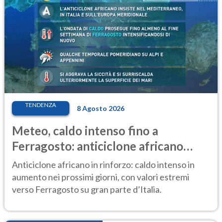
TENDENZA
8 Agosto 2026
Meteo, caldo intenso fino a
Ferragosto: anticiclone africano
ancora protagonista
Anticiclone africano in rinforzo: caldo intenso in
aumento nei prossimi giorni, con valori estremi
verso Ferragosto su gran parte d’Italia.