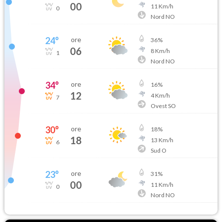
00
11
Km/h
0
Nord NO
24
°
ore
36
%
06
8
Km/h
1
Nord NO
34
°
ore
16
%
12
4
Km/h
7
Ovest SO
30
°
ore
18
%
18
13
Km/h
6
Sud O
23
°
ore
31
%
00
11
Km/h
0
Nord NO