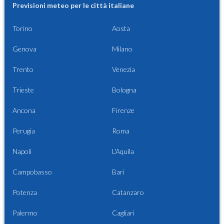
Previsioni meteo per le città italiane
Torino
Aosta
Genova
Milano
Trento
Venezia
Trieste
Bologna
Ancona
Firenze
Perugia
Roma
Napoli
L'Aquila
Campobasso
Bari
Potenza
Catanzaro
Palermo
Cagliari