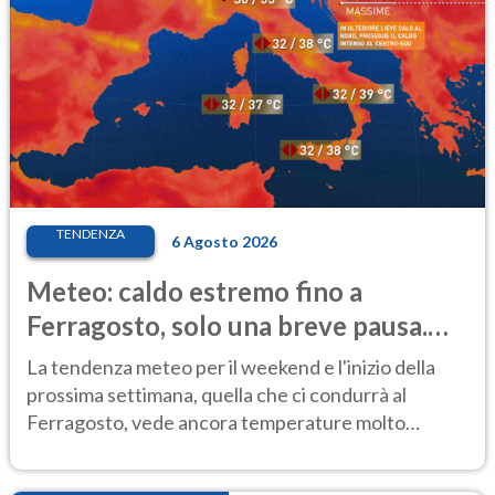
TENDENZA
6 Agosto 2026
Meteo: caldo estremo fino a
Ferragosto, solo una breve pausa.
Ecco dove
La tendenza meteo per il weekend e l'inizio della
prossima settimana, quella che ci condurrà al
Ferragosto, vede ancora temperature molto
elevate