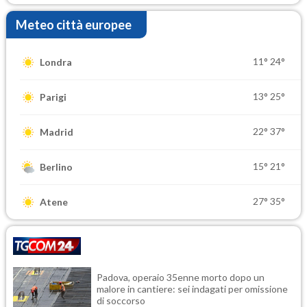
Meteo città europee
11°
24°
Londra
13°
25°
Parigi
22°
37°
Madrid
15°
21°
Berlino
27°
35°
Atene
Padova, operaio 35enne morto dopo un
malore in cantiere: sei indagati per omissione
di soccorso