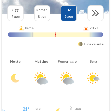
Oggi
Domani
Do
7 ago
8 ago
9 ago
06:16
20:21
Luna calante
Notte
Mattino
Pomeriggio
Sera
21
°
ore
36
%