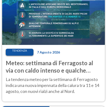
TENDENZA
7 Agosto 2026
Meteo: settimana di Ferragosto al
via con caldo intenso e qualche
temporale
La tendenza meteo per la settimana di Ferragosto
indica una nuova impennata della calura tra 11 e 14
agosto, con nuovi rialzi anche al Nord.