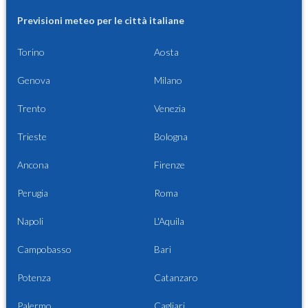
Previsioni meteo per le città italiane
Torino
Aosta
Genova
Milano
Trento
Venezia
Trieste
Bologna
Ancona
Firenze
Perugia
Roma
Napoli
L'Aquila
Campobasso
Bari
Potenza
Catanzaro
Palermo
Cagliari