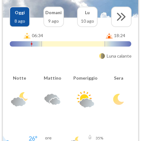
Oggi
Domani
Lu
8 ago
9 ago
10 ago
06:34
18:24
Luna calante
Notte
Mattino
Pomeriggio
Sera
26
°
ore
35
%