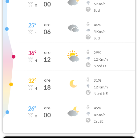
00
6
Km/h
0
Sud
25
°
ore
46
%
06
5
Km/h
1
Sud
36
°
ore
29
%
12
12
Km/h
4
Nord O
32
°
ore
31
%
18
12
Km/h
4
Nord NE
26
°
ore
45
%
00
4
Km/h
0
Est SE