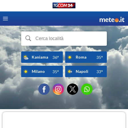
Kaniama
Roma
36°
35°
Milano
Napoli
35°
33°