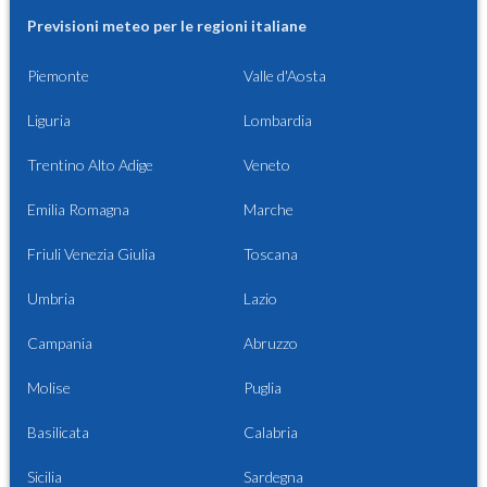
Previsioni meteo per le regioni italiane
Piemonte
Valle d'Aosta
Liguria
Lombardia
Trentino Alto Adige
Veneto
Emilia Romagna
Marche
Friuli Venezia Giulia
Toscana
Umbria
Lazio
Campania
Abruzzo
Molise
Puglia
Basilicata
Calabria
Sicilia
Sardegna