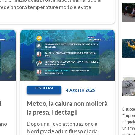
 vede ancora temperature molto elevate
TENDENZA
4 Agosto 2026
i
Meteo, la calura non mollerà
È succ
la presa. I dettagli
"impren
di qual
ano
Dopo una lieve attenuazione al
un'ammo
Nord grazie ad un flusso di aria
interve