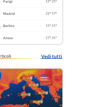
13°
25°
Parigi
22°
37°
Madrid
15°
21°
Berlino
27°
35°
Atene
rticoli
Vedi tutti