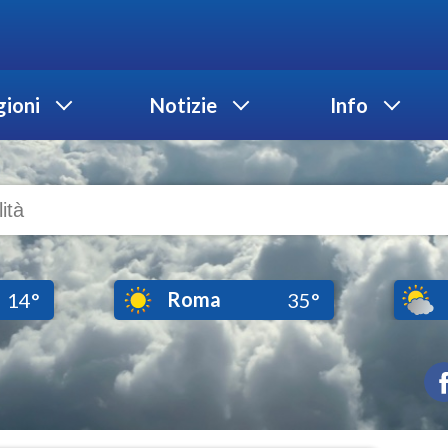
ioni
Notizie
Info
Roma
14°
35°