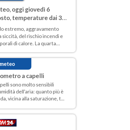
eo, oggi giovedì 6
sto, temperature dai 33
40 gradi
do estremo, aggravamento
a siccità, del rischio incendi e
orali di calore. La quarta
nsa ondata di calore non dà
gua e durerà fino Ferragosto
imeteo
rometro a capelli
apelli sono molto sensibili
'umidità dell'aria: quanto più è
da, vicina alla saturazione, t...