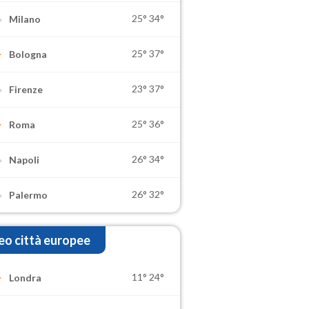
25°
34°
Milano
25°
37°
Bologna
23°
37°
Firenze
25°
36°
Roma
26°
34°
Napoli
26°
32°
Palermo
o città europee
11°
24°
Londra