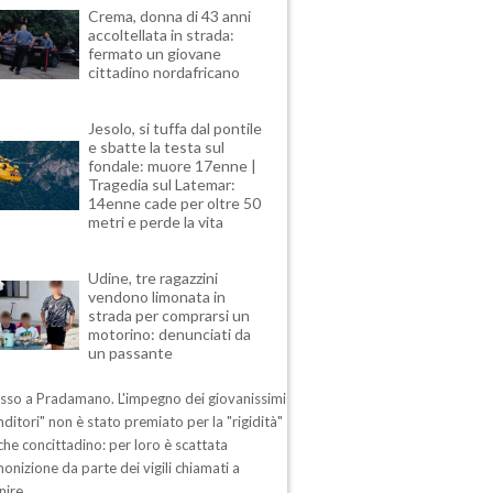
Crema, donna di 43 anni
accoltellata in strada:
fermato un giovane
cittadino nordafricano
Jesolo, si tuffa dal pontile
e sbatte la testa sul
fondale: muore 17enne |
Tragedia sul Latemar:
14enne cade per oltre 50
metri e perde la vita
Udine, tre ragazzini
vendono limonata in
strada per comprarsi un
motorino: denunciati da
un passante
esso a Pradamano. L'impegno dei giovanissimi
ditori" non è stato premiato per la "rigidità"
che concittadino: per loro è scattata
nizione da parte dei vigili chiamati a
nire