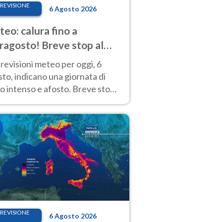
REVISIONE
6 Agosto 2026
eo: calura fino a
ragosto! Breve stop al
d tra 7 e 9 agosto
revisioni meteo per oggi, 6
to, indicano una giornata di
o intenso e afosto. Breve stop
Anticiclone solo sulle regioni del
d.
REVISIONE
6 Agosto 2026