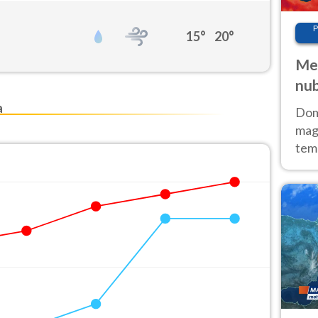
P
15°
20°
Met
nub
Sud
a
Doma
magg
temp
sem
prev