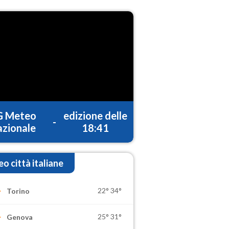
G Meteo
edizione delle
-
zionale
18:41
o città italiane
22°
34°
Torino
25°
31°
Genova