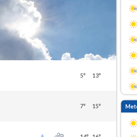
5°
13°
7°
15°
Mete
14°
16°