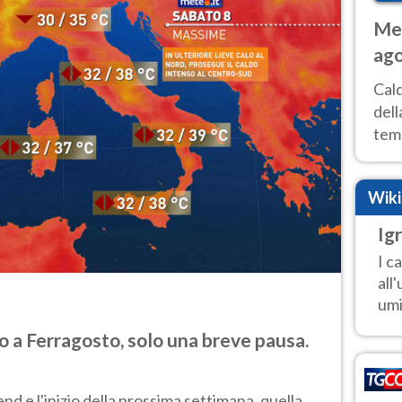
Met
ago
ai 
Cal
dell
temp
inte
tre
Wik
Ig
I c
all
umi
 a Ferragosto, solo una breve pausa.
d e l'inizio della prossima settimana, quella