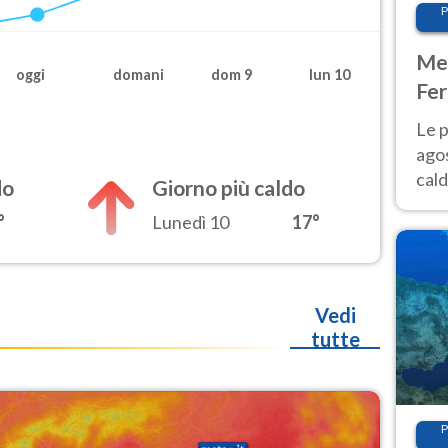
P
Met
oggi
domani
dom 9
lun 10
Fer
Nor
Le p
agos
cald
do
Giorno più caldo
all'
°
Lunedì 10
17°
Nor
Vedi
tutte
P