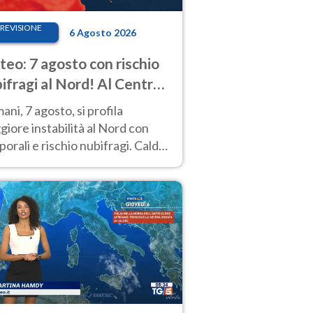
REVISIONE
6 Agosto 2026
eo: 7 agosto con rischio
ifragi al Nord! Al Centro-
 caldo estremo
ni, 7 agosto, si profila
iore instabilità al Nord con
orali e rischio nubifragi. Caldo
pre estremo al Centro-Sud. Le
isioni.