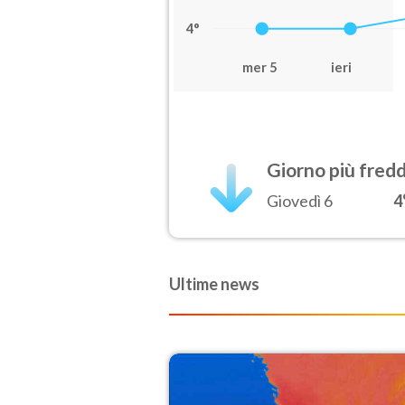
4°
mer 5
ieri
Giorno più fred
Giovedì 6
4
Ultime news