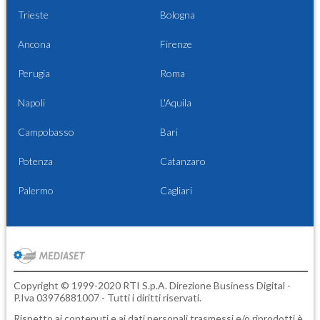
Trieste
Bologna
Ancona
Firenze
Perugia
Roma
Napoli
L'Aquila
Campobasso
Bari
Potenza
Catanzaro
Palermo
Cagliari
Copyright © 1999-2020 RTI S.p.A. Direzione Business Digital -
P.Iva 03976881007 - Tutti i diritti riservati.
Rispetto ai contenuti e ai dati personali trasmessi e/o riprodotti è