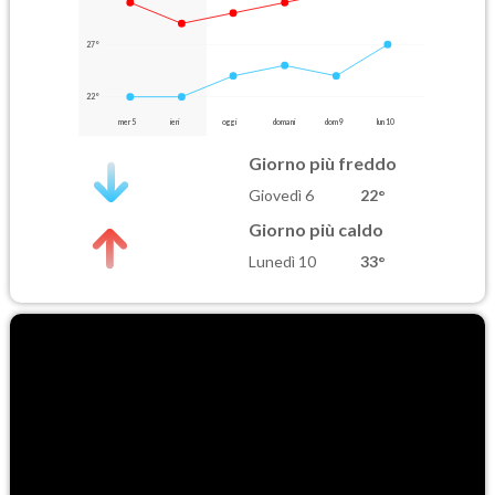
27°
22°
mer 5
ieri
oggi
domani
dom 9
lun 10
Giorno più freddo
Giovedì 6
22°
Giorno più caldo
Lunedì 10
33°