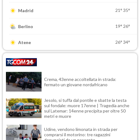
21°
35°
Madrid
19°
26°
Berlino
26°
34°
Atene
Crema, 43enne accoltellata in strada:
fermato un giovane nordafricano
Jesolo, si tuffa dal pontile e sbatte la testa
sul fondale: muore 17enne | Tragedia anche
sul Latemar: 14enne precipita per oltre 50
metri e muore
Udine, vendono limonata in strada per
comprarsi il motorino: tre ragazzini
denunciati da un passante