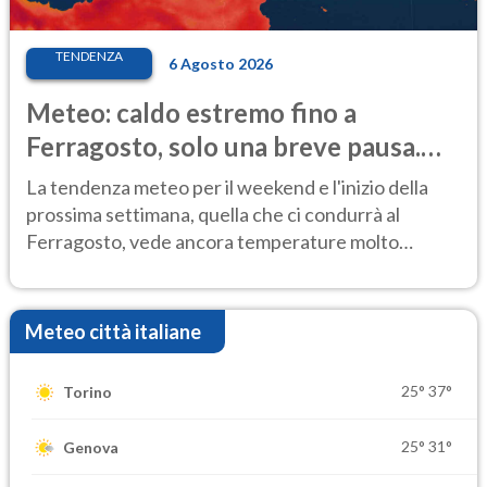
TENDENZA
6 Agosto 2026
Meteo: caldo estremo fino a
Ferragosto, solo una breve pausa.
Ecco dove
La tendenza meteo per il weekend e l'inizio della
prossima settimana, quella che ci condurrà al
Ferragosto, vede ancora temperature molto
elevate
Meteo città italiane
25°
37°
Torino
25°
31°
Genova