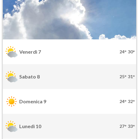
Venerdì 7
24°
30°
Sabato 8
25°
31°
Domenica 9
24°
32°
Lunedì 10
27°
33°