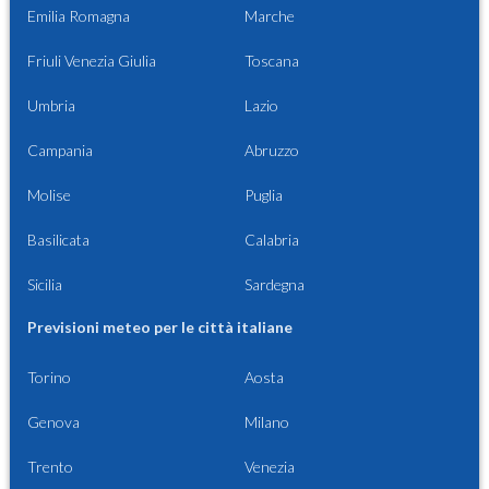
Emilia Romagna
Marche
Friuli Venezia Giulia
Toscana
Umbria
Lazio
Campania
Abruzzo
Molise
Puglia
Basilicata
Calabria
Sicilia
Sardegna
Previsioni meteo per le città italiane
Torino
Aosta
Genova
Milano
Trento
Venezia