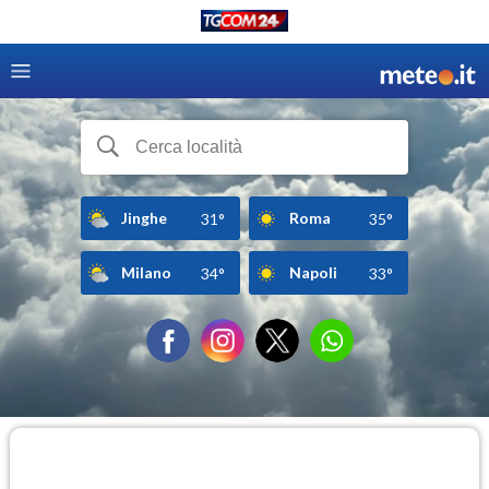
Jinghe
Roma
31°
35°
Milano
Napoli
34°
33°