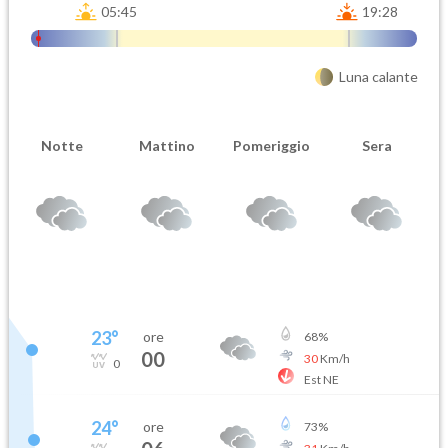
05:45
19:28
Luna calante
Notte
Mattino
Pomeriggio
Sera
23
°
ore
68
%
00
30
Km/h
0
Est NE
24
°
ore
73
%