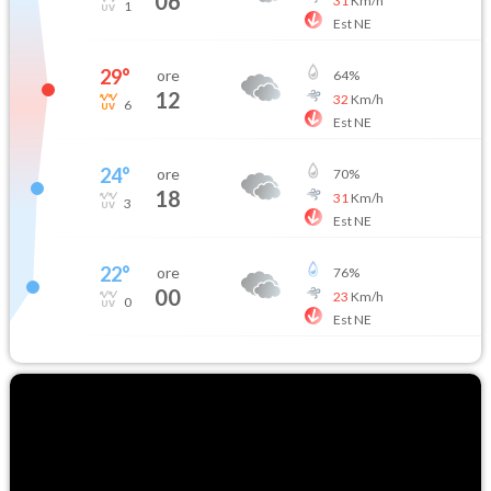
06
31
Km/h
1
Est NE
29
°
ore
64
%
12
32
Km/h
6
Est NE
24
°
ore
70
%
18
31
Km/h
3
Est NE
22
°
ore
76
%
00
23
Km/h
0
Est NE