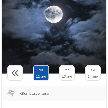
Ma
Me
Gi
12 ago
13 ago
14 ago
Giornata ventosa