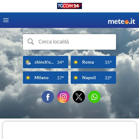
chinch'o...
Roma
34°
35°
Milano
Napoli
37°
33°