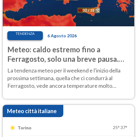
TENDENZA
6 Agosto 2026
Meteo: caldo estremo fino a
Ferragosto, solo una breve pausa.
Ecco dove
La tendenza meteo per il weekend e l'inizio della
prossima settimana, quella che ci condurrà al
Ferragosto, vede ancora temperature molto
elevate
Meteo città italiane
25°
37°
Torino