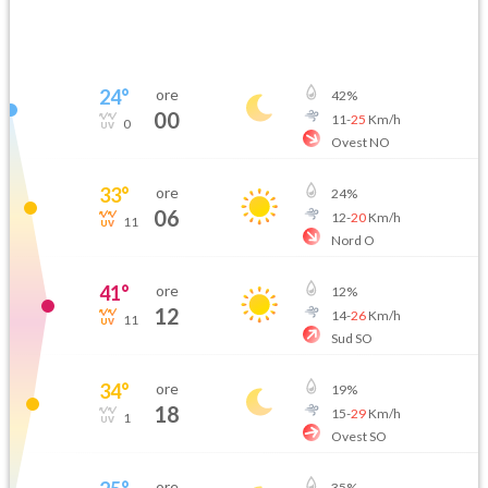
24
°
ore
42
%
00
11
-
25
Km/h
0
Ovest NO
33
°
ore
24
%
06
12
-
20
Km/h
11
Nord O
41
°
ore
12
%
12
14
-
26
Km/h
11
Sud SO
34
°
ore
19
%
18
15
-
29
Km/h
1
Ovest SO
ore
35
%