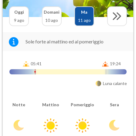
Oggi
Domani
Ma
9 ago
10 ago
11 ago
Sole forte al mattino ed al pomeriggio
05:41
19:24
Luna calante
Notte
Mattino
Pomeriggio
Sera