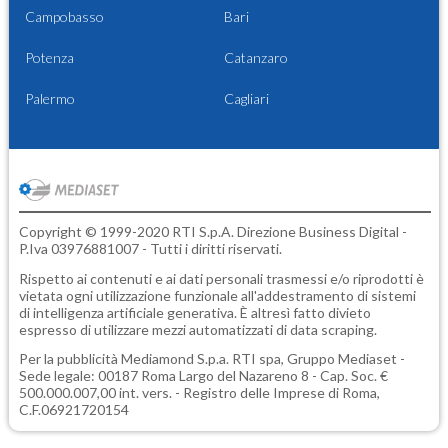
Campobasso
Bari
Potenza
Catanzaro
Palermo
Cagliari
Copyright © 1999-2020 RTI S.p.A. Direzione Business Digital -
P.Iva 03976881007 - Tutti i diritti riservati.
Rispetto ai contenuti e ai dati personali trasmessi e/o riprodotti è
vietata ogni utilizzazione funzionale all'addestramento di sistemi
di intelligenza artificiale generativa. È altresì fatto divieto
espresso di utilizzare mezzi automatizzati di data scraping.
Per la pubblicità
Mediamond S.p.a.
RTI spa, Gruppo Mediaset -
Sede legale: 00187 Roma Largo del Nazareno 8 - Cap. Soc. €
500.000.007,00 int. vers. - Registro delle Imprese di Roma,
C.F.06921720154