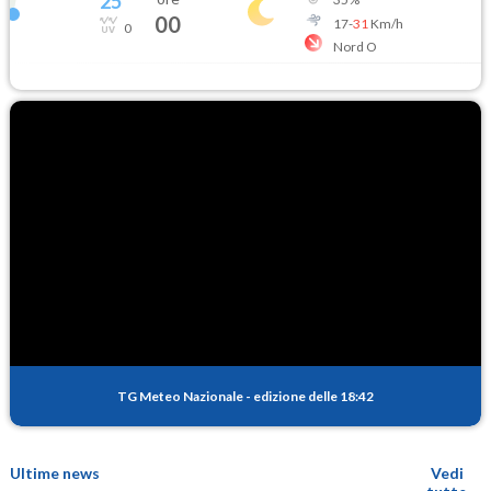
25
°
00
17
-
31
Km/h
0
Nord O
TG Meteo Nazionale
-
edizione delle 18:42
Ultime news
Vedi