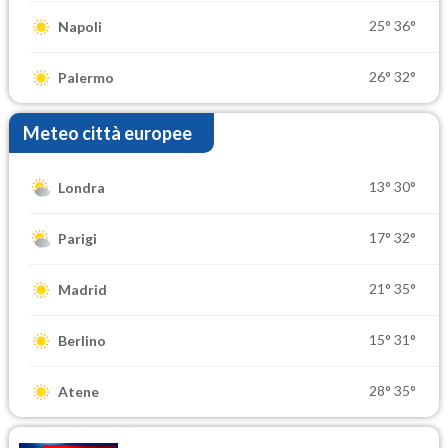
25°
36°
Napoli
26°
32°
Palermo
Meteo città europee
13°
30°
Londra
17°
32°
Parigi
21°
35°
Madrid
15°
31°
Berlino
28°
35°
Atene