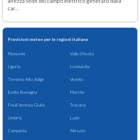
altezza sede del campo elettrico generato dalla
car...
Previsioni meteo per le regioni italiane
Piemonte
Valle d'Aosta
Liguria
Lombardia
Trentino Alto Adige
Veneto
Emilia Romagna
Marche
Friuli Venezia Giulia
Toscana
Umbria
Lazio
Campania
Abruzzo