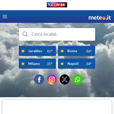
Jarablus
Roma
41°
36°
Milano
Napoli
35°
34°