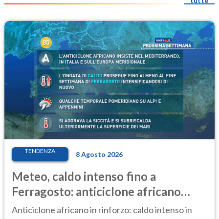
tutte
TENDENZA
8 Agosto 2026
Meteo, caldo intenso fino a
Ferragosto: anticiclone africano
ancora protagonista
Anticiclone africano in rinforzo: caldo intenso in