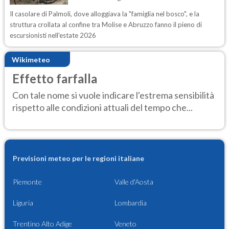
Il casolare di Palmoli, dove alloggiava la "famiglia nel bosco", e la
struttura crollata al confine tra Molise e Abruzzo fanno il pieno di
escursionisti nell'estate 2026
Wikimeteo
Effetto farfalla
Con tale nome si vuole indicare l'estrema sensibilità
rispetto alle condizioni attuali del tempo che...
Previsioni meteo per le regioni italiane
Piemonte
Valle d'Aosta
Liguria
Lombardia
Trentino Alto Adige
Veneto