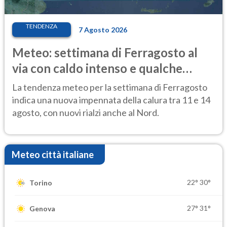
TENDENZA
7 Agosto 2026
Meteo: settimana di Ferragosto al
via con caldo intenso e qualche
temporale
La tendenza meteo per la settimana di Ferragosto
indica una nuova impennata della calura tra 11 e 14
agosto, con nuovi rialzi anche al Nord.
Meteo città italiane
22°
30°
Torino
27°
31°
Genova