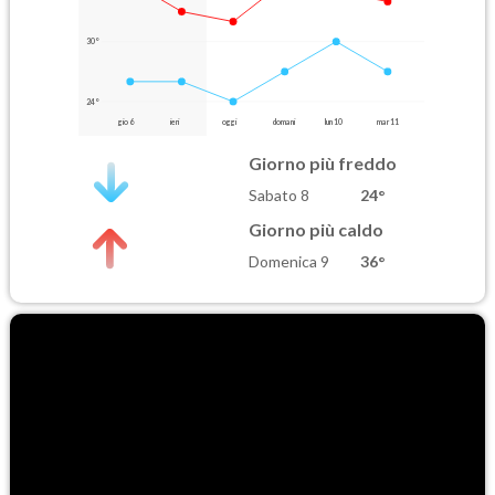
30°
24°
gio 6
ieri
oggi
domani
lun 10
mar 11
Giorno più freddo
Sabato 8
24°
Giorno più caldo
Domenica 9
36°