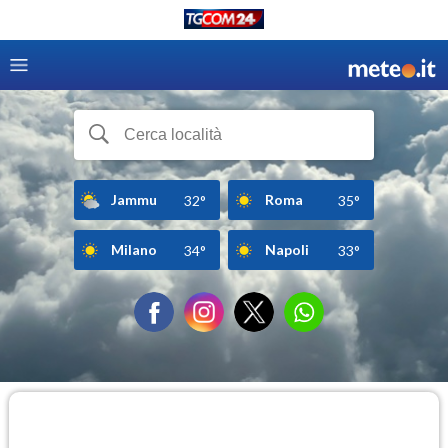
Jammu
Roma
32°
35°
Milano
Napoli
34°
33°