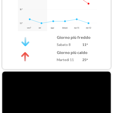
18°
11°
ven 7
ieri
oggi
domani
mar 11
mer 12
Giorno più freddo
Sabato 8
11°
Giorno più caldo
Martedì 11
25°