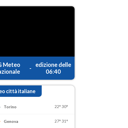
G Meteo
edizione delle
-
zionale
06:40
o città italiane
22°
30°
Torino
27°
31°
Genova