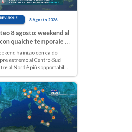
REVISIONE
8 Agosto 2026
eo 8 agosto: weekend al
 con qualche temporale e
do estremo al Centro-Sud
eekend ha inizio con caldo
pre estremo al Centro-Sud
re al Nord è più sopportabile
 a domenica 9. Temporali di
re sui rilievi.