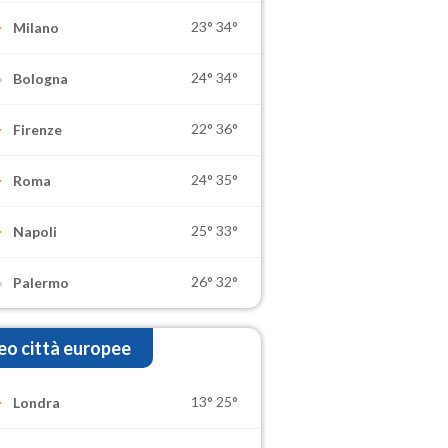
23°
34°
Milano
24°
34°
Bologna
22°
36°
Firenze
24°
35°
Roma
25°
33°
Napoli
26°
32°
Palermo
o città europee
13°
25°
Londra