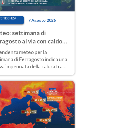
TENDENZA
7 Agosto 2026
eo: settimana di
ragosto al via con caldo
enso e qualche temporale
tendenza meteo per la
imana di Ferragosto indica una
a impennata della calura tra
 14 agosto, con nuovi rialzi
he al Nord.