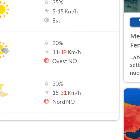
35
%
5
-
15
Km/h
Est
Met
20
%
Fer
11
-
19
Km/h
int
La 
Ovest NO
sett
nuov
11 e
30
%
anc
15
-
31
Km/h
Nord NO