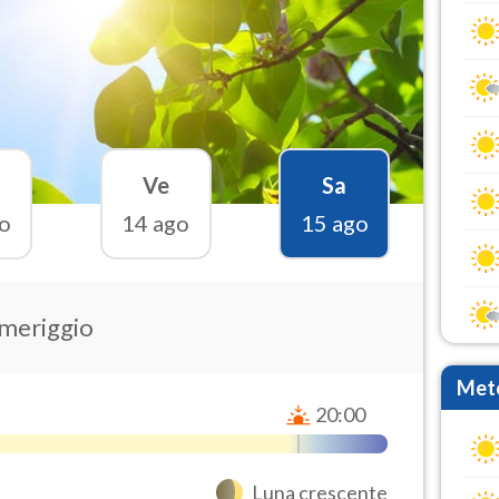
Ve
Sa
o
14 ago
15 ago
omeriggio
Mete
20:00
Luna crescente