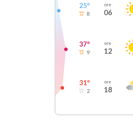
25
°
ore
06
8
37
°
ore
12
9
31
°
ore
18
2