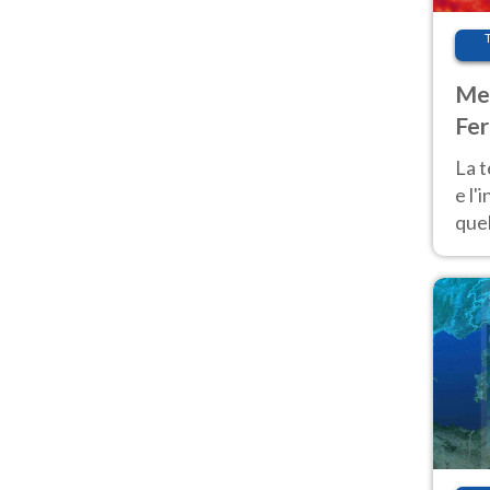
Met
Fer
pau
La 
e l'
quel
Fer
tem