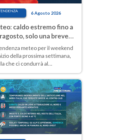
TENDENZA
6 Agosto 2026
eo: caldo estremo fino a
ragosto, solo una breve
sa. Ecco dove
tendenza meteo per il weekend
inizio della prossima settimana,
la che ci condurrà al
ragosto, vede ancora
perature molto elevate