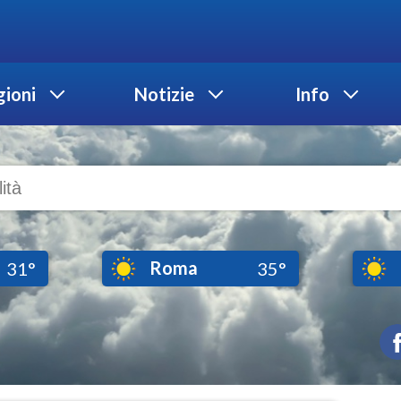
ioni
Notizie
Info
Roma
31°
35°