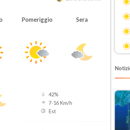
o
Pomeriggio
Sera
Notizi
42
%
7
-
16
Km/h
Est