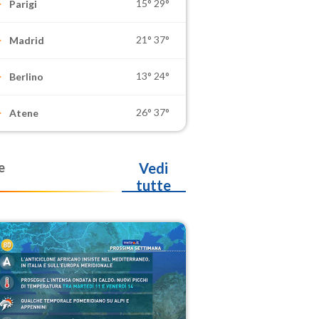
15°
29°
Parigi
21°
37°
Madrid
13°
24°
Berlino
26°
37°
Atene
e
Vedi
tutte