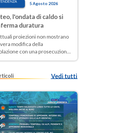
TENDENZA
5 Agosto 2026
eo, l'ondata di caldo si
ferma duratura
ttuali proiezioni non mostrano
vera modifica della
colazione con una prosecuzione
caldo fuori scala per molti
ni, compresa la settimana di
ragosto
rticoli
Vedi tutti