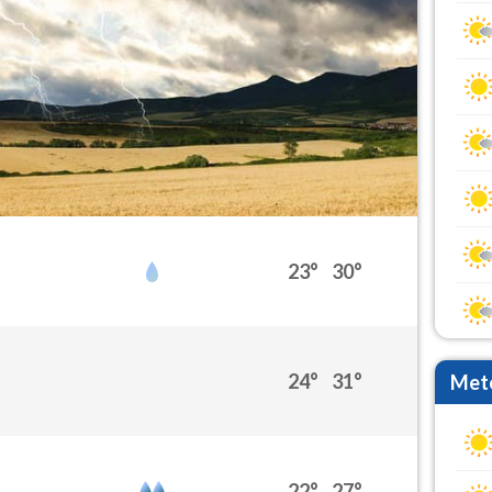
23°
30°
24°
31°
Mete
22°
27°