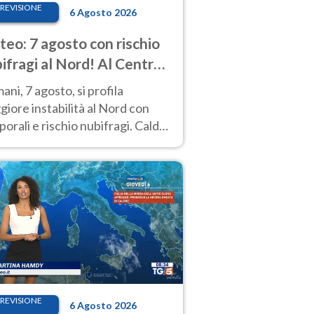
REVISIONE
6 Agosto 2026
eo: 7 agosto con rischio
ifragi al Nord! Al Centro-
 caldo estremo
ni, 7 agosto, si profila
iore instabilità al Nord con
orali e rischio nubifragi. Caldo
pre estremo al Centro-Sud. Le
isioni.
REVISIONE
6 Agosto 2026