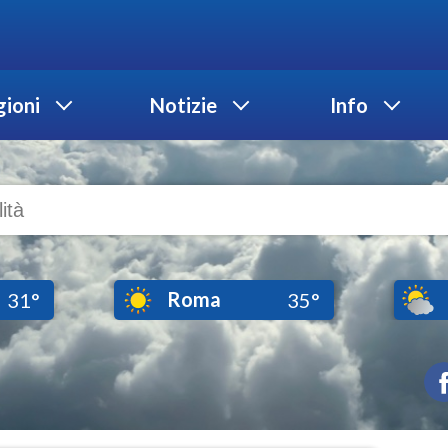
ioni
Notizie
Info
Roma
31°
35°