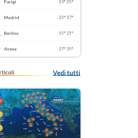
13°
25°
Parigi
22°
37°
Madrid
15°
21°
Berlino
27°
35°
Atene
rticoli
Vedi tutti