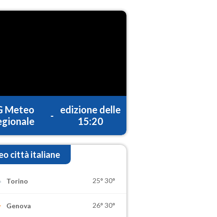
G Meteo
edizione delle
-
gionale
15:20
o città italiane
25°
30°
Torino
26°
30°
Genova