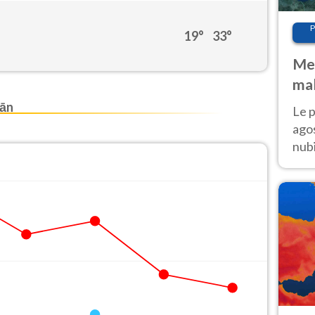
P
19°
33°
Met
mal
fin
ān
Le p
agos
nubi
Cen
mol