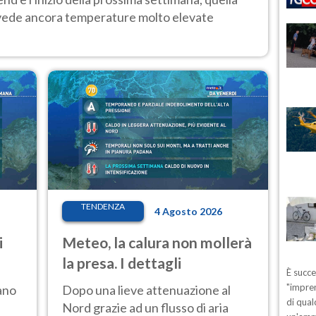
 vede ancora temperature molto elevate
TENDENZA
4 Agosto 2026
i
Meteo, la calura non mollerà
la presa. I dettagli
È succ
"impren
ano
Dopo una lieve attenuazione al
di qual
Nord grazie ad un flusso di aria