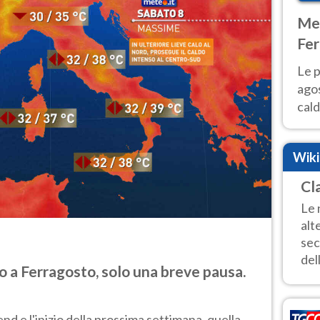
Met
Fer
Nor
Le p
agos
cald
all'
Nor
Wik
Cl
Le 
alt
sec
dell
 a Ferragosto, solo una breve pausa.
d e l'inizio della prossima settimana, quella