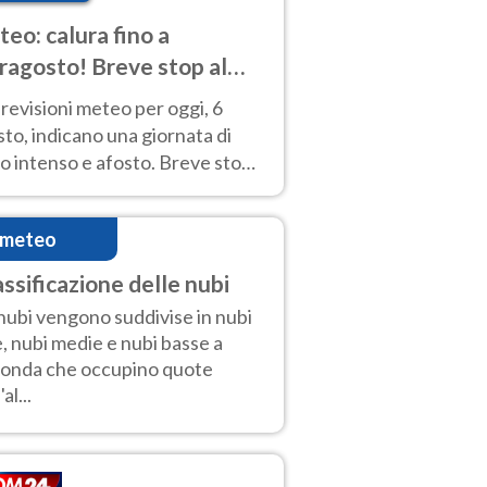
eo: calura fino a
ragosto! Breve stop al
d tra 7 e 9 agosto
revisioni meteo per oggi, 6
to, indicano una giornata di
o intenso e afosto. Breve stop
Anticiclone solo sulle regioni del
d.
imeteo
assificazione delle nubi
nubi vengono suddivise in nubi
e, nubi medie e nubi basse a
onda che occupino quote
'al...