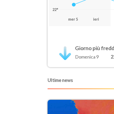
22°
mer 5
ieri
Giorno più fred
Domenica 9
2
Ultime news