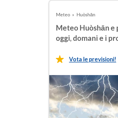
Meteo
Huòshān
Meteo Huòshān e p
oggi, domani e i pr
Vota le previsioni!