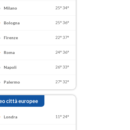
25°
34°
Milano
25°
36°
Bologna
22°
37°
Firenze
24°
36°
Roma
26°
33°
Napoli
27°
32°
Palermo
o città europee
11°
24°
Londra