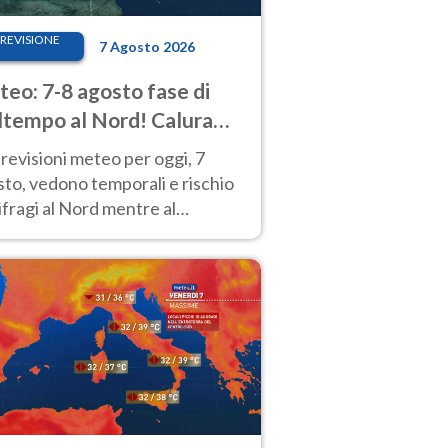
REVISIONE
7 Agosto 2026
eo: 7-8 agosto fase di
tempo al Nord! Calura
o a Ferragosto
revisioni meteo per oggi, 7
to, vedono temporali e rischio
fragi al Nord mentre al
tro-Sud sole e caldo sempre
to intenso.