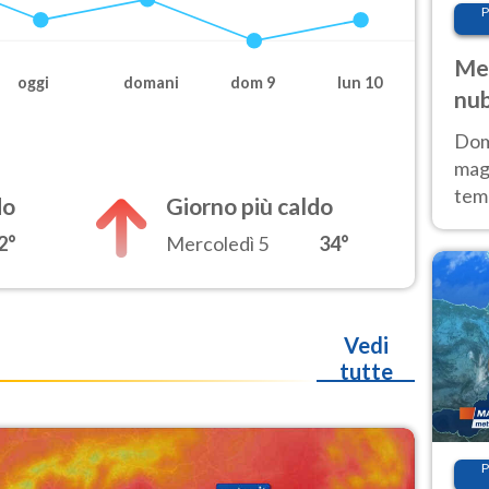
P
Met
oggi
domani
dom 9
lun 10
nub
Sud
Doma
magg
temp
do
Giorno più caldo
sem
2°
Mercoledì 5
34°
prev
Vedi
tutte
P