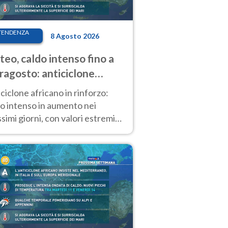
TENDENZA
8 Agosto 2026
eo, caldo intenso fino a
ragosto: anticiclone
icano ancora
ciclone africano in rinforzo:
tagonista
o intenso in aumento nei
simi giorni, con valori estremi
so Ferragosto su gran parte
alia