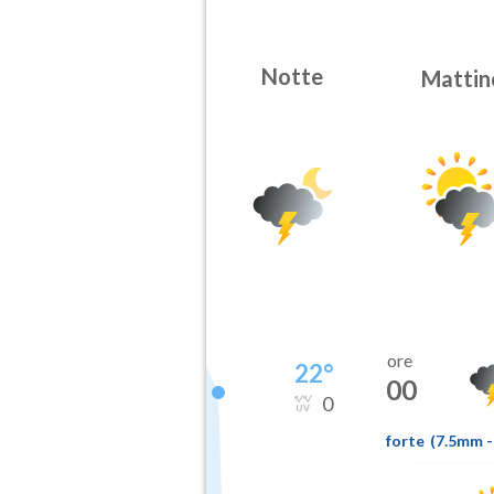
Notte
Mattin
ore
22
°
00
0
forte
(
7.5mm
-