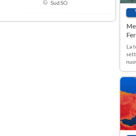
Sud SO
Met
Fer
int
La 
sett
nuov
11 e
anc