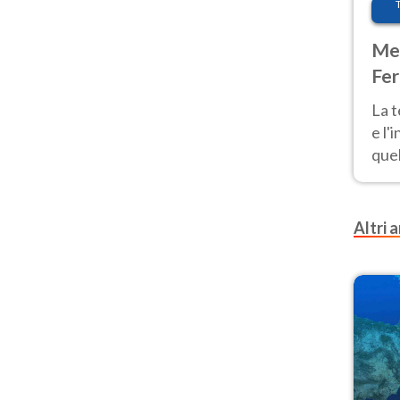
Met
Fer
pau
La 
e l'
quel
Fer
tem
Altri a