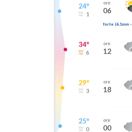
ore
24
°
06
1
forte
(
6.1mm
-
34
°
ore
12
6
29
°
ore
18
3
25
°
ore
00
0