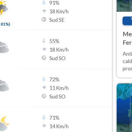
91
%
18
Km/h
Sud SE
81
%)
Met
55
%
Fer
18
Km/h
afr
Anti
Sud SO
pro
cald
pros
ver
72
%
d’It
11
Km/h
Sud SO
71
%
14
Km/h