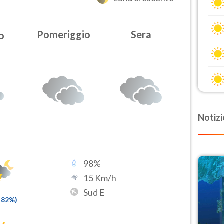
Pomeriggio
Sera
o
Notizi
98
%
15
Km/h
Sud E
82
%)