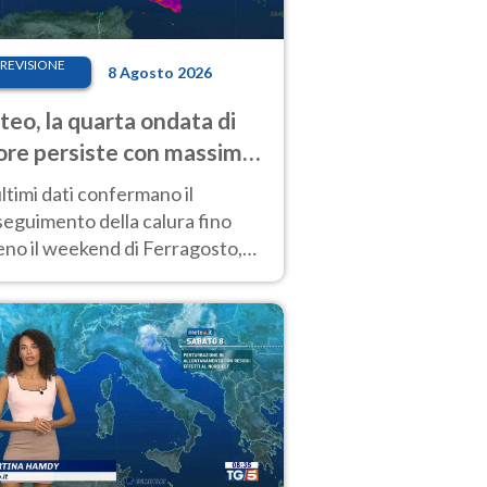
REVISIONE
8 Agosto 2026
eo, la quarta ondata di
ore persiste con massime
pre molto elevate
ultimi dati confermano il
eguimento della calura fino
eno il weekend di Ferragosto,
 tendenza a una nuova
nsificazione prossima
timana