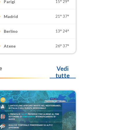
15°
29°
Parigi
21°
37°
Madrid
13°
24°
Berlino
26°
37°
Atene
e
Vedi
tutte