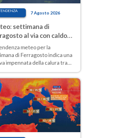
TENDENZA
7 Agosto 2026
eo: settimana di
ragosto al via con caldo
enso e qualche temporale
tendenza meteo per la
imana di Ferragosto indica una
a impennata della calura tra
 14 agosto, con nuovi rialzi
he al Nord.