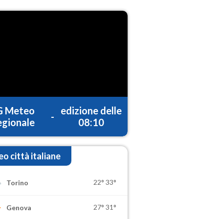
G Meteo
edizione delle
-
gionale
08:10
o città italiane
22°
33°
Torino
27°
31°
Genova