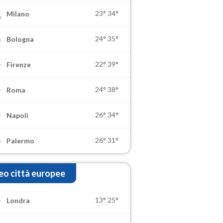
23°
34°
Milano
24°
35°
Bologna
22°
39°
Firenze
24°
38°
Roma
26°
34°
Napoli
26°
31°
Palermo
o città europee
13°
25°
Londra