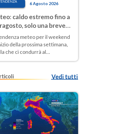
TENDENZA
6 Agosto 2026
eo: caldo estremo fino a
ragosto, solo una breve
sa. Ecco dove
tendenza meteo per il weekend
inizio della prossima settimana,
la che ci condurrà al
ragosto, vede ancora
perature molto elevate
rticoli
Vedi tutti