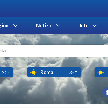
ioni
Notizie
Info
Roma
30°
35°