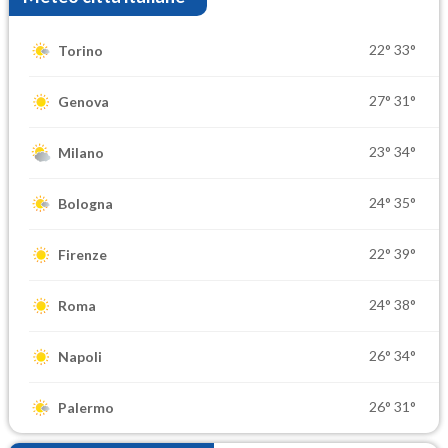
22°
33°
Torino
27°
31°
Genova
23°
34°
Milano
24°
35°
Bologna
22°
39°
Firenze
24°
38°
Roma
26°
34°
Napoli
26°
31°
Palermo