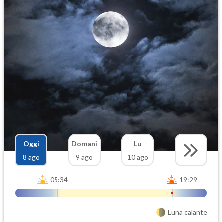
Oggi
Domani
Lu
8 ago
9 ago
10 ago
05:34
19:29
Luna calante