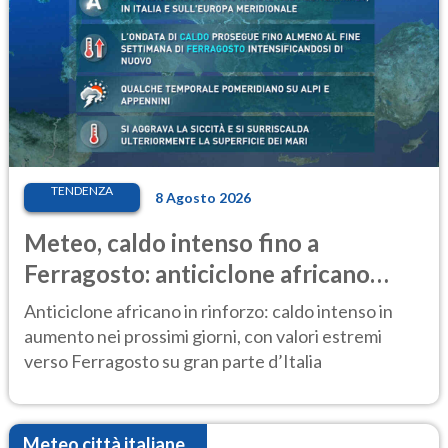
TENDENZA
8 Agosto 2026
Meteo, caldo intenso fino a
Ferragosto: anticiclone africano
ancora protagonista
Anticiclone africano in rinforzo: caldo intenso in
aumento nei prossimi giorni, con valori estremi
verso Ferragosto su gran parte d’Italia
Meteo città italiane