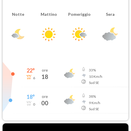
Notte
Mattino
Pomeriggio
Sera
22
°
ore
33
%
18
10
Km/h
6
Sud SE
18
°
ore
38
%
00
9
Km/h
0
Sud SE