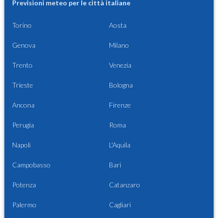
Previsioni meteo per le città italiane
Torino
Aosta
Genova
Milano
Trento
Venezia
Trieste
Bologna
Ancona
Firenze
Perugia
Roma
Napoli
L'Aquila
Campobasso
Bari
Potenza
Catanzaro
Palermo
Cagliari