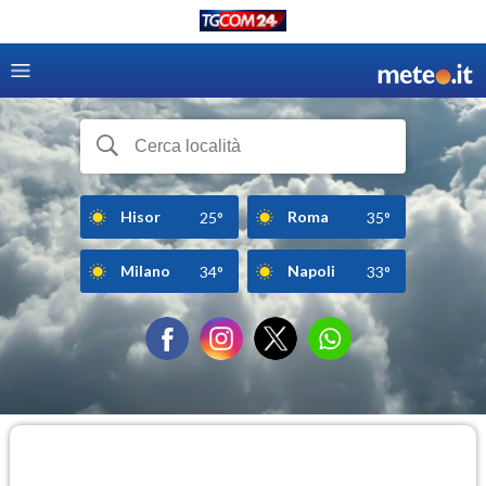
Hisor
Roma
25°
35°
Milano
Napoli
34°
33°