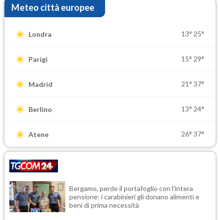
Meteo città europee
13°
25°
Londra
15°
29°
Parigi
21°
37°
Madrid
13°
24°
Berlino
26°
37°
Atene
Bergamo, perde il portafoglio con l'intera
pensione: i carabinieri gli donano alimenti e
beni di prima necessità