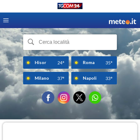
Hisor
Roma
24°
35°
Milano
Napoli
37°
33°