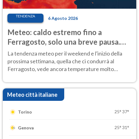
TENDENZA
6 Agosto 2026
Meteo: caldo estremo fino a
Ferragosto, solo una breve pausa.
Ecco dove
La tendenza meteo per il weekend e l'inizio della
prossima settimana, quella che ci condurrà al
Ferragosto, vede ancora temperature molto
elevate
Meteo città italiane
25°
37°
Torino
25°
31°
Genova