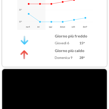
21°
15°
mar 4
ieri
oggi
domani
sab 8
dom 9
Giorno più freddo
Giovedì 6
15°
Giorno più caldo
Domenica 9
28°