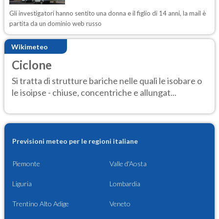
Gli investigatori hanno sentito una donna e il figlio di 14 anni, la mail è
partita da un dominio web russo
Wikimeteo
Ciclone
Si tratta di strutture bariche nelle quali le isobare o
le isoipse - chiuse, concentriche e allungat...
Previsioni meteo per le regioni italiane
Piemonte
Valle d'Aosta
Liguria
Lombardia
Trentino Alto Adige
Veneto