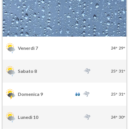
Venerdì 7
24°
29°
Sabato 8
25°
31°
Domenica 9
25°
31°
Lunedì 10
24°
30°