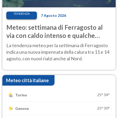
TENDENZA
7 Agosto 2026
Meteo: settimana di Ferragosto al
via con caldo intenso e qualche
temporale
La tendenza meteo per la settimana di Ferragosto
indica una nuova impennata della calura tra 11 e 14
agosto, con nuovi rialzi anche al Nord.
Meteo città italiane
25°
34°
Torino
25°
30°
Genova