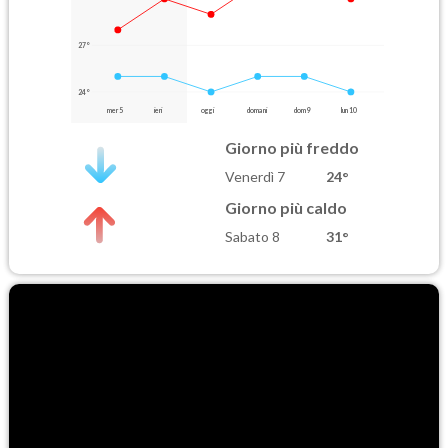
27°
24°
mer 5
ieri
oggi
domani
dom 9
lun 10
Giorno più freddo
Venerdì 7
24°
Giorno più caldo
Sabato 8
31°