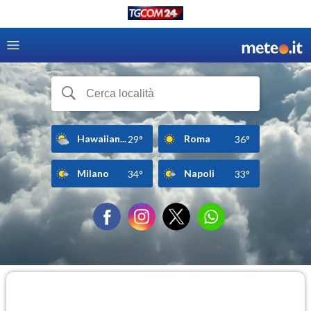
Hawaiian...
Roma
29°
36°
Milano
Napoli
34°
33°