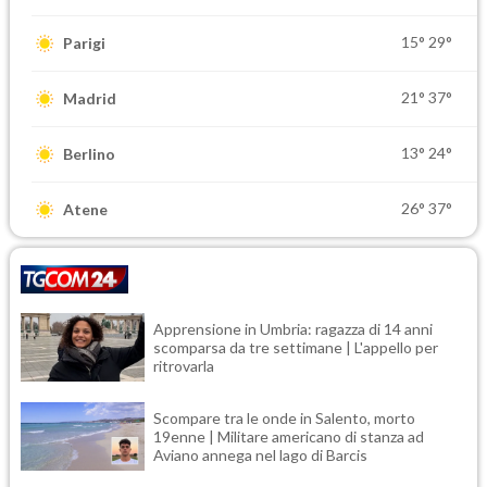
15°
29°
Parigi
21°
37°
Madrid
13°
24°
Berlino
26°
37°
Atene
Apprensione in Umbria: ragazza di 14 anni
scomparsa da tre settimane | L'appello per
ritrovarla
Scompare tra le onde in Salento, morto
19enne | Militare americano di stanza ad
Aviano annega nel lago di Barcis