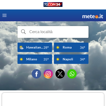
Hawaiian...
Roma
28°
36°
Milano
Napoli
35°
34°