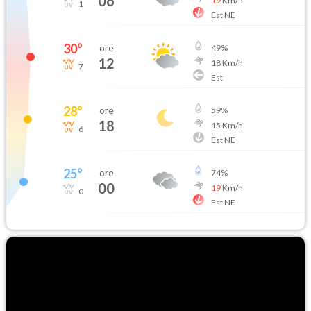
06
19
Km/h
1
Est NE
30
°
ore
49
%
12
18
Km/h
7
Est
28
°
ore
59
%
18
15
Km/h
6
Est NE
25
°
ore
74
%
00
19
Km/h
0
Est NE