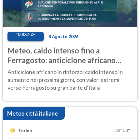
TENDENZA
8 Agosto 2026
Meteo, caldo intenso fino a
Ferragosto: anticiclone africano
ancora protagonista
Anticiclone africano in rinforzo: caldo intenso in
aumento nei prossimi giorni, con valori estremi
verso Ferragosto su gran parte d’Italia
Meteo città italiane
22°
33°
Torino