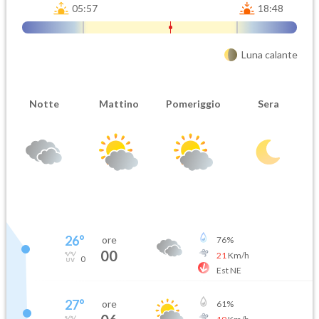
05:57
18:48
Luna calante
Notte
Mattino
Pomeriggio
Sera
26
°
ore
76
%
00
21
Km/h
0
Est NE
27
°
ore
61
%