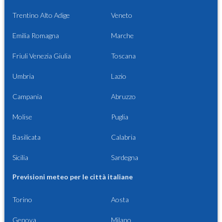
Trentino Alto Adige
Veneto
Emilia Romagna
Marche
Friuli Venezia Giulia
Toscana
Umbria
Lazio
Campania
Abruzzo
Molise
Puglia
Basilicata
Calabria
Sicilia
Sardegna
Previsioni meteo per le città italiane
Torino
Aosta
Genova
Milano