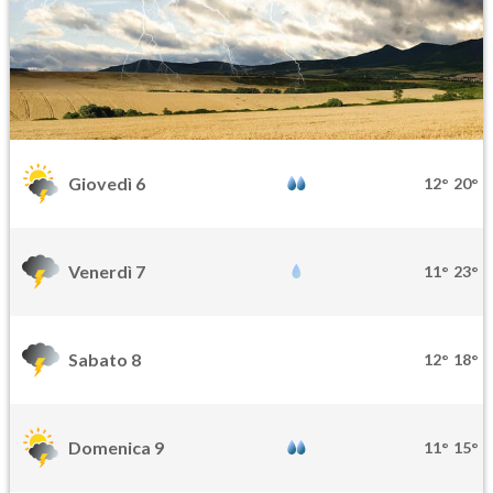
Giovedì 6
12°
20°
Venerdì 7
11°
23°
Sabato 8
12°
18°
Domenica 9
11°
15°