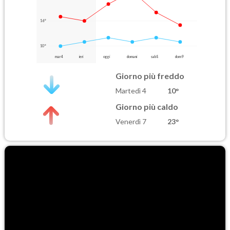
16°
10°
mar 4
ieri
oggi
domani
sab 8
dom 9
Giorno più freddo
Martedì 4
10°
Giorno più caldo
Venerdì 7
23°