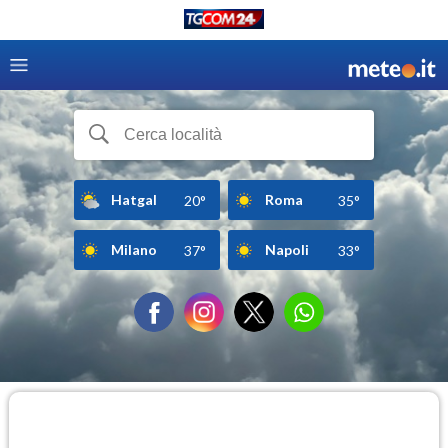
Hatgal
Roma
20°
35°
Milano
Napoli
37°
33°