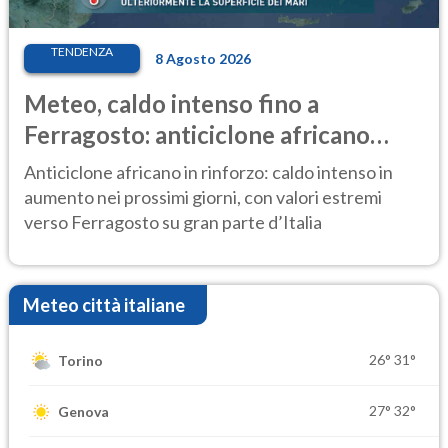
TENDENZA
8 Agosto 2026
Meteo, caldo intenso fino a
Ferragosto: anticiclone africano
ancora protagonista
Anticiclone africano in rinforzo: caldo intenso in
aumento nei prossimi giorni, con valori estremi
verso Ferragosto su gran parte d’Italia
Meteo città italiane
26°
31°
Torino
27°
32°
Genova