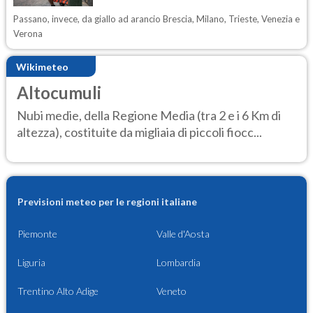
Passano, invece, da giallo ad arancio Brescia, Milano, Trieste, Venezia e
Verona
Wikimeteo
Altocumuli
Nubi medie, della Regione Media (tra 2 e i 6 Km di
altezza), costituite da migliaia di piccoli fiocc...
Previsioni meteo per le regioni italiane
Piemonte
Valle d'Aosta
Liguria
Lombardia
Trentino Alto Adige
Veneto