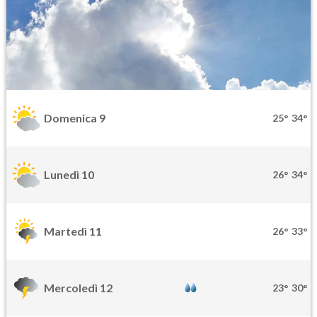
Domenica 9
25°
34°
Lunedì 10
26°
34°
Martedì 11
26°
33°
Mercoledì 12
23°
30°