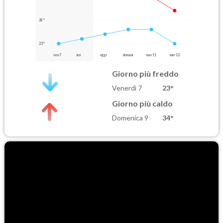
28°
23°
ven 7
ieri
oggi
domani
mar 11
mer 12
Giorno più freddo
Venerdì 7
23°
Giorno più caldo
Domenica 9
34°