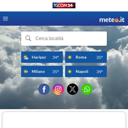
Haripur
Roma
34°
35°
Milano
Napoli
35°
34°