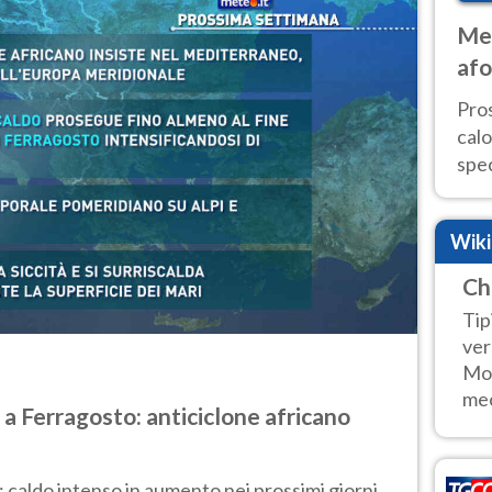
Met
afo
tem
Pro
cal
spec
Sud.
are
Wik
Ch
Tip
ver
Mon
mec
 a Ferragosto: anticiclone africano
: caldo intenso in aumento nei prossimi giorni,