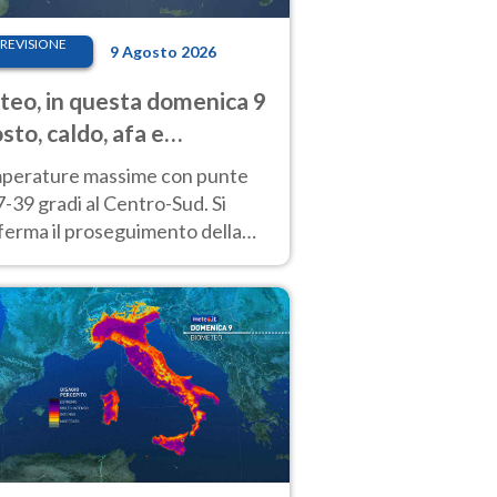
REVISIONE
9 Agosto 2026
eo, in questa domenica 9
sto, caldo, afa e
porali di calore
perature massime con punte
7-39 gradi al Centro-Sud. Si
ferma il proseguimento della
ra fino almeno a tutto il
kend di Ferragosto