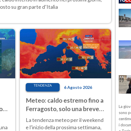
osto su gran parte d’Italia
TENDENZA
6 Agosto 2026
Meteo: caldo estremo fino a
La giov
o
Ferragosto, solo una breve
sono pe
ale
pausa. Ecco dove
centime
La tendenza meteo per il weekend
i docum
 una
e l'inizio della prossima settimana,