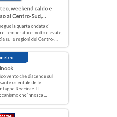
eo, weekend caldo e
so al Centro-Sud,
porali sui rilievi
segue la quarta ondata di
ore, temperature molto elevate,
ie sulle regioni del Centro-
 Nuovi temporali di calore sulle
e montuose
imeteo
inook
ico vento che discende sul
sante orientale delle
tagne Rocciose. Il
canismo che innesca ...