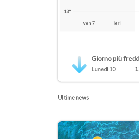
13°
ven 7
ieri
Giorno più fred
Lunedì 10
1
Ultime news