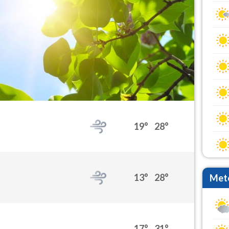
19°
28°
13°
28°
Mete
17°
31°