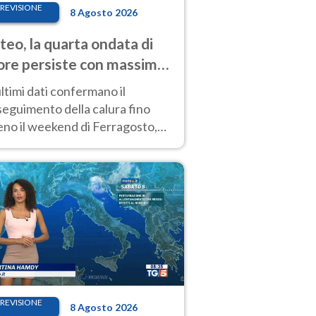
REVISIONE
8 Agosto 2026
eo, la quarta ondata di
ore persiste con massime
pre molto elevate
ultimi dati confermano il
eguimento della calura fino
eno il weekend di Ferragosto,
 tendenza a una nuova
nsificazione prossima
timana
REVISIONE
8 Agosto 2026