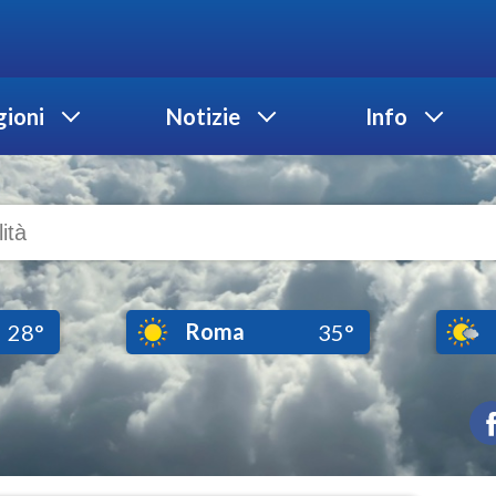
ioni
Notizie
Info
Roma
28°
35°