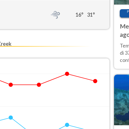
P
16°
31°
Met
ago
tem
Creek
Tem
di 3
con
calu
wee