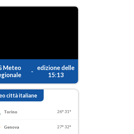
G Meteo
edizione delle
-
gionale
15:13
o città italiane
26°
31°
Torino
27°
32°
Genova