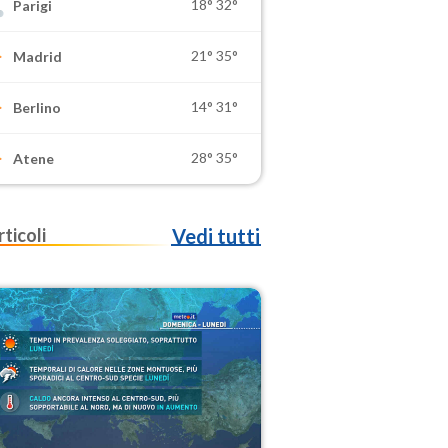
18°
32°
Parigi
21°
35°
Madrid
14°
31°
Berlino
28°
35°
Atene
rticoli
Vedi tutti