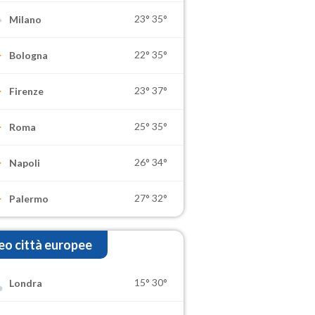
23°
35°
Milano
22°
35°
Bologna
23°
37°
Firenze
25°
35°
Roma
26°
34°
Napoli
27°
32°
Palermo
o città europee
15°
30°
Londra