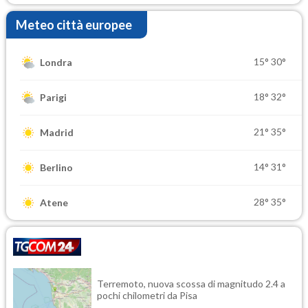
Meteo città europee
15°
30°
Londra
18°
32°
Parigi
21°
35°
Madrid
14°
31°
Berlino
28°
35°
Atene
Terremoto, nuova scossa di magnitudo 2.4 a
pochi chilometri da Pisa