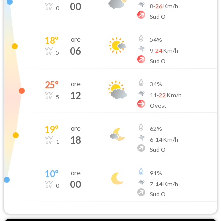
00
8
-
26
Km/h
0
Sud O
18
°
ore
54
%
06
9
-
24
Km/h
5
Sud O
25
°
ore
34
%
12
11
-
22
Km/h
5
Ovest
19
°
ore
62
%
18
6
-
14
Km/h
1
Sud O
10
°
ore
91
%
00
7
-
14
Km/h
0
Sud O