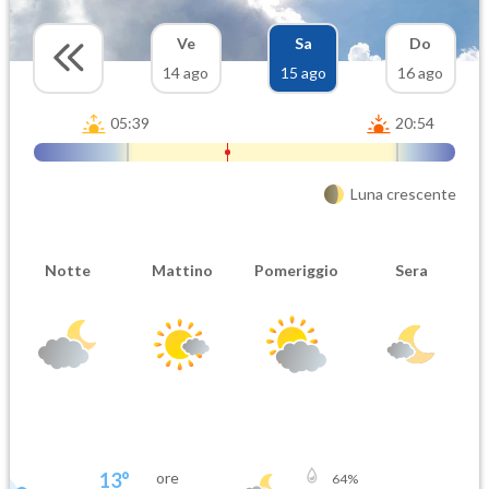
Ve
Sa
Do
14 ago
15 ago
16 ago
05:39
20:54
Luna crescente
Notte
Mattino
Pomeriggio
Sera
13
°
ore
64
%