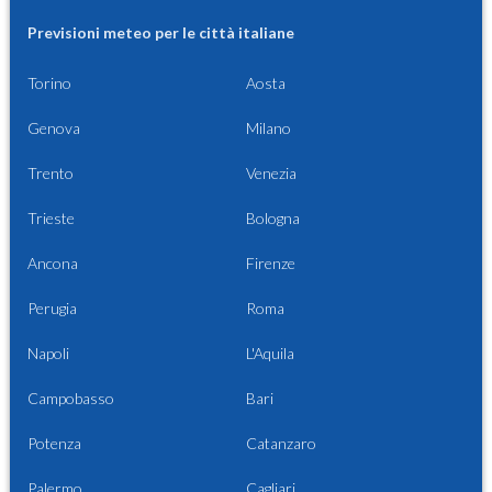
Previsioni meteo per le città italiane
Torino
Aosta
Genova
Milano
Trento
Venezia
Trieste
Bologna
Ancona
Firenze
Perugia
Roma
Napoli
L'Aquila
Campobasso
Bari
Potenza
Catanzaro
Palermo
Cagliari