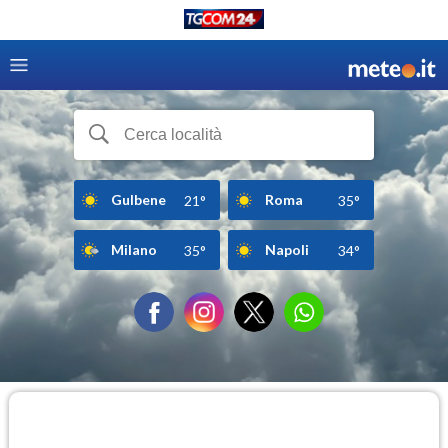
Gulbene
Roma
21°
35°
Milano
Napoli
35°
34°