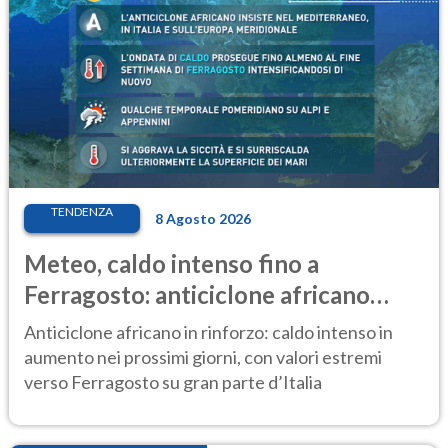
TENDENZA
8 Agosto 2026
Meteo, caldo intenso fino a
Ferragosto: anticiclone africano
ancora protagonista
Anticiclone africano in rinforzo: caldo intenso in
aumento nei prossimi giorni, con valori estremi
verso Ferragosto su gran parte d’Italia