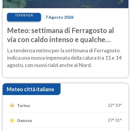
TENDENZA
7 Agosto 2026
Meteo: settimana di Ferragosto al
via con caldo intenso e qualche
temporale
La tendenza meteo per la settimana di Ferragosto
indica una nuova impennata della calura tra 11 e 14
agosto, con nuovi rialzi anche al Nord.
Meteo città italiane
22°
33°
Torino
27°
31°
Genova