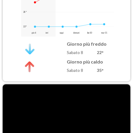
28°
22°
gio 6
ieri
oggi
domani
lun 10
mar 11
Giorno più freddo
Sabato 8
22°
Giorno più caldo
Sabato 8
35°