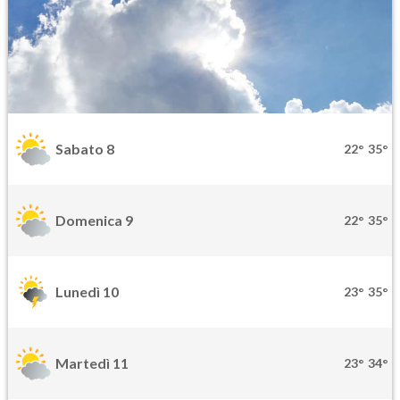
Sabato 8
22°
35°
Domenica 9
22°
35°
Lunedì 10
23°
35°
Martedì 11
23°
34°