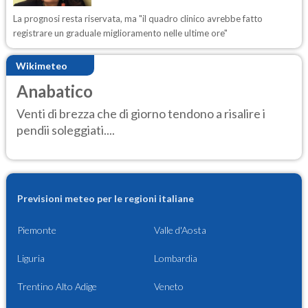
La prognosi resta riservata, ma "il quadro clinico avrebbe fatto
registrare un graduale miglioramento nelle ultime ore"
Wikimeteo
Anabatico
Venti di brezza che di giorno tendono a risalire i
pendii soleggiati....
Previsioni meteo per le regioni italiane
Piemonte
Valle d'Aosta
Liguria
Lombardia
Trentino Alto Adige
Veneto