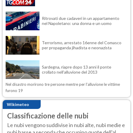
Ritrovati due cadaveri in un appartamento
nel Napoletano: una donna e un uomo
Terrorismo, arrestato 16enne del Comasco
per propaganda jihadista e neonazista
Sardegna, riapre dopo 13 anni il ponte
crollato nell'alluvione del 2013
Nel disastro morirono tre persone mentre per l'alluvione le vittime
furono 19
Wikimeteo
Classificazione delle nubi
Le nubi vengono suddivise in nubi alte, nubi medie e
nubi basse a seconda che occupino quote dell'al...