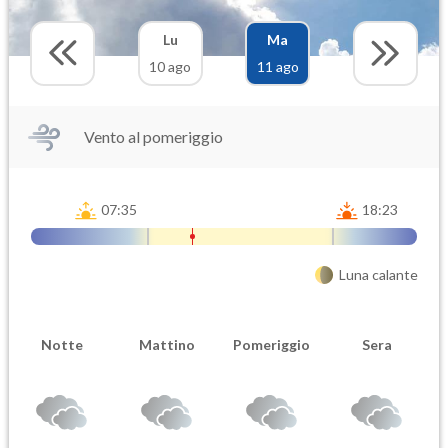
Lu
Ma
10 ago
11 ago
Vento al pomeriggio
07:35
18:23
Luna calante
Notte
Mattino
Pomeriggio
Sera