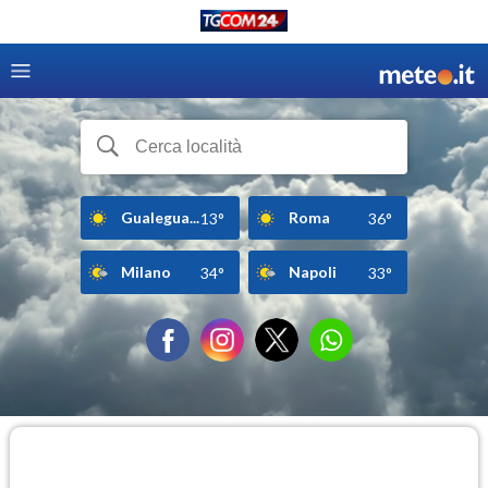
Gualegua...
Roma
13°
36°
Milano
Napoli
34°
33°