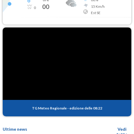
6
°
00
15
Km/h
0
Est SE
TG Meteo Regionale
-
edizione delle 08:22
Ultime news
Vedi