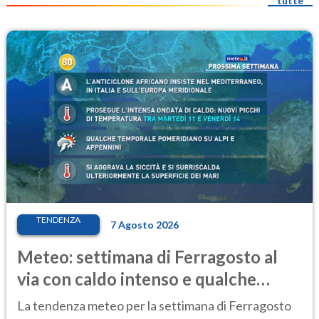
tutte
TENDENZA
7 Agosto 2026
Meteo: settimana di Ferragosto al
via con caldo intenso e qualche
temporale
La tendenza meteo per la settimana di Ferragosto