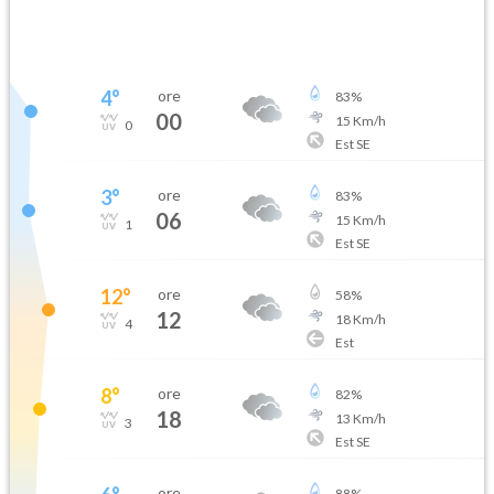
4
°
ore
83
%
00
15
Km/h
0
Est SE
3
°
ore
83
%
06
15
Km/h
1
Est SE
12
°
ore
58
%
12
18
Km/h
4
Est
8
°
ore
82
%
18
13
Km/h
3
Est SE
ore
88
%